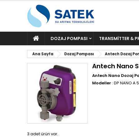
ANA
DOZAJ POMPASI
TRANSMITTER & P
SAYFA
Ana Sayfa
Dozaj Pompası
Antech Dozaj Po
Antech Nano Se
Antech Nano Dozaj Po
Modeller
: DP NANO A 5
3 adet ürün var.