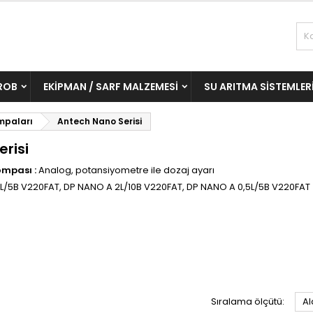
ROB
EKIPMAN / SARF MALZEMESI
SU ARITMA SISTEMLER
mpaları
Antech Nano Serisi
risi
mpası :
Analog, potansiyometre ile dozaj ayarı
L/5B V220FAT, DP NANO A 2L/10B V220FAT, DP NANO A 0,5L/5B V220FAT
Sıralama ölçütü:
Al