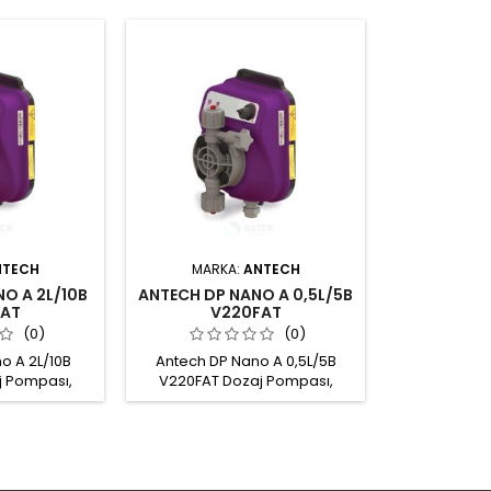
NTECH
MARKA:
ANTECH
O A 2L/10B
ANTECH DP NANO A 0,5L/5B
AT
V220FAT
(0)
(0)
o A 2L/10B
Antech DP Nano A 0,5L/5B
j Pompası,
V220FAT Dozaj Pompası,
g Pump Dozaj
Antech Metering Pump Dozaj
e/Saat - 10Bar
kapasitesi: 0,5 Litre/Saat - 5Bar
sıncı: 10 Bar
Maks. çalışma basıncı: 5 Bar
tre ile
Potansiyometre ile
ok hızı PVDF-T
ayarlanabilen strok hızı PVDF-T