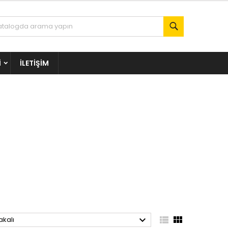
Ara
I
İLETIŞIM



akalı