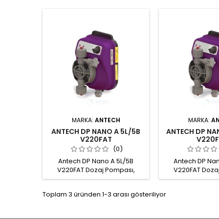
MARKA:
ANTECH
MARKA:
A
ANTECH DP NANO A 5L/5B
ANTECH DP NAN
V220FAT
V220F
(0)
Antech DP Nano A 5L/5B
Antech DP Nan
V220FAT Dozaj Pompası,
V220FAT Doza
Antech Metering Pump Dozaj
Antech Meterin
kapasitesi: 5 Litre/Saat - 5Bar
kapasitesi: 2 Litr
Toplam 3 üründen 1-3 arası gösteriliyor
Maks. çalışma basıncı: 5 Bar
Maks. çalışma ba
Potansiyometre ile
Potansiyome
ayarlanabilen strok hızı PVDF-T
ayarlanabilen str