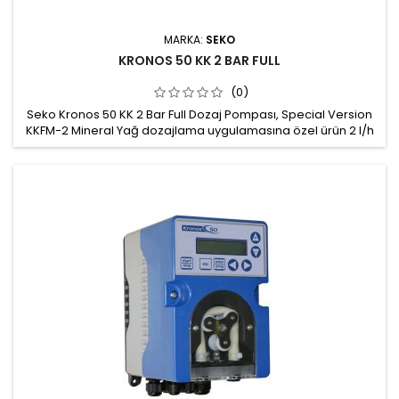
MARKA:
SEKO
KRONOS 50 KK 2 BAR FULL
(0)
Seko Kronos 50 KK 2 Bar Full Dozaj Pompası, Special Version
KKFM-2 Mineral Yağ dozajlama uygulamasına özel ürün 2 l/h
@ 3 bar dozaj kapasitesi 3x8 Sekofort tube Ayarlanabilir akış
hızı: 4… 20 mA - PPM - Puls - Manuel - Batch IP65 koruma sınıfı
Dozaj ayarı: 0,1- 100 % Gürültü: &lt;35 dB 100…240 Vac - 20W
Stepper motorlu peristaltik pompa Dijital,...