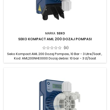
MARKA:
SEKO
SEKO KOMPACT AML 200 DOZAJ POMPASI
(0)
Seko Kompact AML 200 Dozaj Pompası, 10 Bar - 3 Litre/Saat ,
Kod: AML200NHE0000 Dozaj debisi: 10 bar - 3 Lt/Saat
Çift frekanslı debi ayarı: %100 ya da %20 Pompa kafası: PVDF
Conta: FPM Hava alma vanası: Manuel Montaj kiti: Enjeksiyon
çekvalfi, emiş filtresi, sabitleme braketi, PVC emiş hortumu, PE
basma hortumu Güç beslemesi: 100÷240 Vac 50/60 Hz
Koruma...