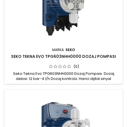
MARKA:
SEKO
SEKO TEKNA EVO TPG603NHH0000 DOZAJ POMPASI
(0)
Seko Tekna Evo TPG603NHH0000 Dozaj Pompası Dozaj
debisi: 12 bar-4 l/h Dozaj kontrolü: Harici dijital sinyal
(debimetre/su sayacı) ya da 4÷20 mA analog sinyal
kontrollü, zaman ayarlı, ppm oranlı dozaj seçenekleri Pompa
kafası: PVDF Conta: FPM Gövde: Fiberglas ile güçlendirilmiş PP,
koruma derecesi IP65 Güç beslemesi: 100÷240 Vac 50/60 Hz
Montaj kiti:...