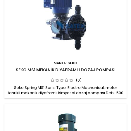
MARKA:
SEKO
SEKO MS1 MEKANİK DİYAFRAMLI DOZAJ POMPASI
(0)
Seko Spring MS1 Serisi Type: Electro Mechanical, motor
tahrikli mekanik diyaframlı kimyasal dozaj pompası Debi: 500
lt/saat Maks. Çalışma basıncı: 16 Bar Maks. 10 - 100 % arasında
ayarlanabilir dozaj hacmi Pompa kafası: PP, PVC, PVDF ya da
SS316 Koruma Sınıfı: IP 55 Hassas dozaj kontrolü için tüm
pompalarda 4-20 mA servo kontrol girişi