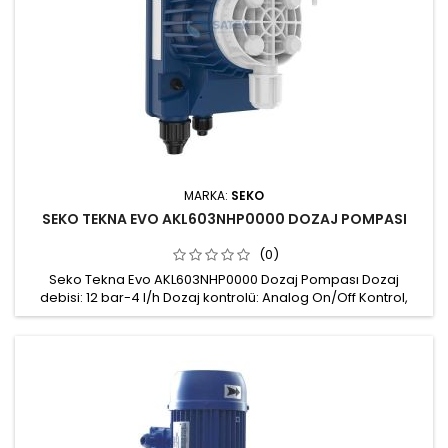
MARKA:
SEKO
SEKO TEKNA EVO AKL603NHP0000 DOZAJ POMPASI
(0)
Seko Tekna Evo AKL603NHP0000 Dozaj Pompası Dozaj
debisi: 12 bar-4 l/h Dozaj kontrolü: Analog On/Off Kontrol,
Sabit atımlı dozaj, Potansiyometrik, Çift frekanslı dozaj ayarı:
%100 ya da %20 Pompa kafası: PVDF Conta: FPM
Gövde: Fiberglas ile güçlendirilmiş PP, koruma derecesi IP65
Hava alma vanası: Manuel Güç beslemesi: 100÷240 Vac
50/60 Hz Montaj kiti:...