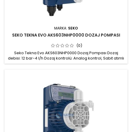
MARKA:
SEKO
SEKO TEKNA EVO AKS603NHP0000 DOZAJ POMPASI
(0)
Seko Tekna Evo AKS603NHP0000 Dozaj Pompası Dozaj
debisi: 12 bar-4 l/h Dozaj kontrolü: Analog kontrol, Sabit atımlı
dozaj, Potansiyometrik, Çift frekanslı dozaj ayarı: %100 ya da
%20 Pompa kafası: PVDF Conta: FPM Gövde: Fiberglas ile
güçlendirilmiş PP, koruma derecesi IP65 Hava alma
vanası: Manuel Güç beslemesi: 100÷240 Vac 50/60 Hz Montaj
kiti: Dahil,...