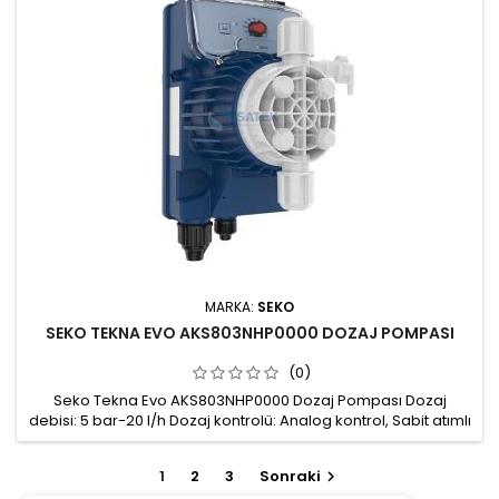
MARKA:
SEKO
SEKO TEKNA EVO AKS803NHP0000 DOZAJ POMPASI
(0)
Seko Tekna Evo AKS803NHP0000 Dozaj Pompası Dozaj
debisi: 5 bar-20 l/h Dozaj kontrolü: Analog kontrol, Sabit atımlı
dozaj, Potansiyometrik, Çift frekanslı dozaj ayarı: %100 ya da
%20 Pompa kafası: PVDF Conta: FPM Gövde: Fiberglas ile
1
2
3
Sonraki

güçlendirilmiş PP, koruma derecesi IP65 Hava alma