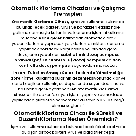
Otomatik Klorlama Cihazları ve Çalışma
Prensipleri
Otomatik Klorlama Cihazı,
i
çme ve kullanma sularında
bulunabilecek bakteri, virüs ve parazitleri etkisiz hale
getirmek amacıyla kullanılır ve klorlama işlemini kullanıcı
müd
a
halesine gerek kalmadan otomatik olarak
yapar. Klorlama yapılacak yer, klorlama miktarı, klorlama
yapılacak noktadaki karşı basınç ve ihtiyaca göre
dozajlama yapabilen
sabit atımlı dozaj pompası
,
oransal (ph/ORP Kontrollü) dozaj pompası
da
debi
kontrollü dozaj pompası
seçenekleri mevcuttur.
İnsani Tüketim Amaçlı Sular Hakkında Yönetmeliğe
göre:
“İçme-kullanma sularının dezenfeksiyonunda klor ve
klorlu bileşikler kullanılır, su deposunda suyun debisine ve
basıncına göre ayarlanabilen
otomatik klorlama
cihazları
ile dezenfeksiyon işlemi yapılır ve uç noktada
yapılacak ölçümlerde serbest klor düzeyinin 0.2-0.5 mg/L
olması sağlanır.”
Otomatik Klorlama Cihazı ile Sürekli ve
Düzenli Klorlama Neden Önemlidir?
İçme ve kullanma sularında bulunabilecek fekal-oral yolla
bulaşan birçok bakteri, virüs ve parazitler çeşitli