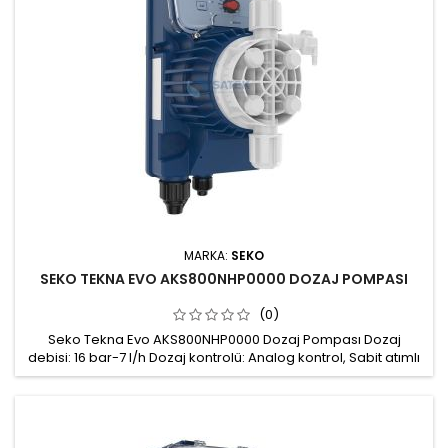
MARKA:
SEKO
SEKO TEKNA EVO AKS800NHP0000 DOZAJ POMPASI
(0)
Seko Tekna Evo AKS800NHP0000 Dozaj Pompası Dozaj
debisi: 16 bar-7 l/h Dozaj kontrolü: Analog kontrol, Sabit atımlı
dozaj, Potansiyometrik, Çift frekanslı dozaj ayarı: %100 ya da
%20 Pompa kafası: PVDF Conta: FPM Gövde: Fiberglas ile
güçlendirilmiş PP, koruma derecesi IP65 Hava alma
vanası: Manuel Güç beslemesi: 100÷240 Vac 50/60 Hz Montaj
kiti: Dahil,...