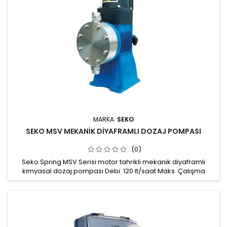
MARKA:
SEKO
SEKO MSV MEKANİK DİYAFRAMLI DOZAJ POMPASI
(0)
Seko Spring MSV Serisi motor tahrikli mekanik diyaframlı
kimyasal dozaj pompası Debi: 120 lt/saat Maks. Çalışma
basıncı: 5 Bar Maks. 10 - 100 % arasında ayarlanabilir dozaj
hacmi Pompa kafası: PVDF ya da SS316 Koruma sınıfı: IP 55