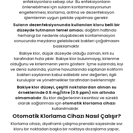
enfeksiyonlara sebep olur. Bu enfeksiyonların
önlenebilmesi için suların kontaminasyonunun
engellenmesi, klorlama, arıtma ve dezenfeksiyon
işlemlerinin uygun şekilde yapılması gerekir.
Suların dezenfeksiyonunda kullanılan kloru belli bir
düzeyde tutmanın temel amacı;
dağıtım hattında
herhangi bir nedenle oluşabilecek kontaminasyon
sonucunda meydana gelebilecek bakteri çoğalmasını
baskılamaktır.
Bakiye klor, düşük düzeyde olduğu zaman, kirli su
tarafından hızla yıkılır. Bakiye klor bulunmayışı, kirlenme
olduğunu ve kirlenmenin yerini gösterir. İçme sularında, kıyı
ve deniz sularında, yüzme havuzlarında saptanan koliform
bakteri sayılarının kabul edilebilir sınır değerleri, ilgili
kuruluşlar ve yönetmelikler tarafından belirlenmiştir.
Bakiye klor düzeyi, çeşitli noktalardan alınan su
örneklerinde 0.5 mg/litre (0.5 ppm) nin altında
olmamalıdır.
Bu klor değerlerinin kesintisiz ve sürekli
olarak sağlanması için
otomatik klorlama cihazı
kullanılmalıdır.
Otomatik Klorlama Cihazı Nasıl Çalışır?
Klorlama cihazı, diyaframlı çalışma prensibi sayesinde sıvı
kloru bir noktadan başka bir noktaya dozajlama yapar,