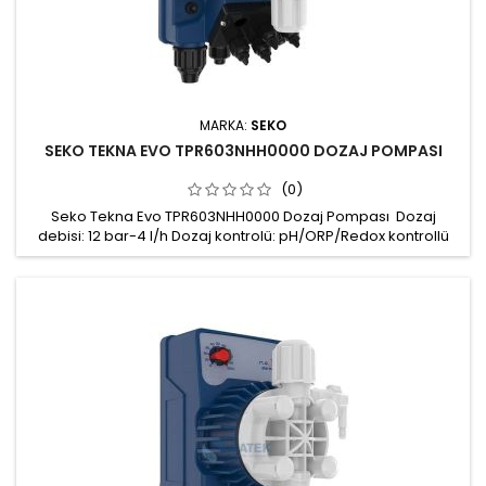
MARKA:
SEKO
SEKO TEKNA EVO TPR603NHH0000 DOZAJ POMPASI
(0)
Seko Tekna Evo TPR603NHH0000 Dozaj Pompası Dozaj
debisi: 12 bar-4 l/h Dozaj kontrolü: pH/ORP/Redox kontrollü
oransal dozaj, Dijital Kontrol Ölçüm aralığı: pH: 0-14, Redox:
±1,500 Prob bağlantısı: BNC Akım çıkışı: 4-20 mA Pompa
kafası: PVDF Conta: FPM Gövde: Fiberglas ile güçlendirilmiş PP,
koruma derecesi IP65 Güç beslemesi: 100÷240 Vac 50/60
Hz...