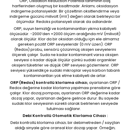
ORP, Oxidation Reduction Potential tanımının baş
harflerinden oluşmuş bir kısaltmadır. Anlamı; oksidasyon
indirgeme potansiyelidir. Bir çözeltinin oksitlendirme veya
indirgeme gücünü milivolt (mV) değeri olarak belirleyici bir
ölçümdür. Redoks potansiyeli olarak da adlandırılır.
ORP, suyun temizliği ve kontaminantları yıkma kabiliyeti
ölçüsüdür. -2000’den +2000 ölçüm aralığında mV (milivolt)
olarak ölçülür. Klor da bir oksidan olduğu için ele almamız
gereken pozitif ORP seviyeleridir (0 mV üzeri). ORP
(Redox) probu, sensörü çözünmüş oksijen seviyelerini
ölçerek çalışır. Suda ne kadar kontaminant varsa oksijen
seviyesi o kadar düşük ölçülür çünkü sudaki organikler
oksijeni tüketirler ve düşük ORP seviyesi gözlemlenir. ORP
seviyesi yükseldikçe sudaki mikroplar veya karbon tabanlı
kontaminantları yok etme kabiliyeti de artar.
ORP (Redox) kontrollü klorlama cihazı
, ayarlanan ORP /
Redox değerine kadar klorlama yapılması prensibine göre
çalışır. Klor dozaj pompası, ayarlanan ORP değerine kadar
dozaj yapar, ayarlanan değere gelince durur. Bu sayede
sudaki klor seviyesinin sürekli olarak belirlenen seviyede
tutulması sağlanır.
Debi Kontrollü Otomatik Klorlama Cihazı :
Debi kontrollü klorlama cihazı; bir debimetreden / sayçtan
aldığı sinyale göre oransal klor dozajı yapar. Örneğin;