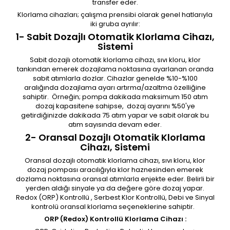
transfer eder.
Klorlama cihazları; çalışma prensibi olarak genel hatlarıyla
iki gruba ayrılır:
1- Sabit Dozajlı Otomatik Klorlama Cihazı,
Sistemi
Sabit dozajlı otomatik klorlama cihazı, sıvı kloru, klor
tankından emerek dozajlama noktasına ayarlanan oranda
sabit atımlarla dozlar. Cihazlar genelde %10-%100
aralığında dozajlama ayarı artırma/azaltma özelliğine
sahiptir. Örneğin; pompa dakikada maksimum 150 atım
dozaj kapasitene sahipse, dozaj ayarını %50'ye
getirdiğinizde dakikada 75 atım yapar ve sabit olarak bu
atım sayısında devam eder.
2- Oransal Dozajlı Otomatik Klorlama
Cihazı, Sistemi
Oransal dozajlı otomatik klorlama cihazı, sıvı kloru, klor
dozaj pompası aracılığıyla klor haznesinden emerek
dozlama noktasına oransal atımlarla enjekte eder. Belirli bir
yerden aldığı sinyale ya da değere göre dozaj yapar.
Redox (ORP) Kontrollü , Serbest Klor Kontrollü, Debi ve Sinyal
kontrolü oransal klorlama seçeneklerine sahiptir.
ORP (Redox) Kontrollü Klorlama Cihazı :