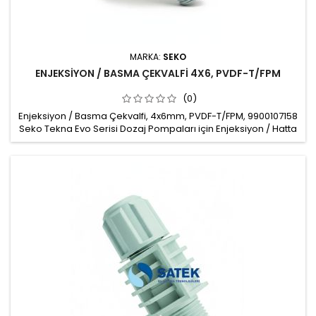
MARKA:
SEKO
ENJEKSİYON / BASMA ÇEKVALFİ 4X6, PVDF-T/FPM
(0)
Enjeksiyon / Basma Çekvalfi, 4x6mm, PVDF-T/FPM, 9900107158
Seko Tekna Evo Serisi Dozaj Pompaları için Enjeksiyon / Hatta
Basma Çekvalfi, Injection valve Malzeme: PVDF-T Hortum
bağlantısı: 4x6mm Conta: FPM Çekvalf topu: Seramik Hat
bağlantısı: 1/2" Marka: Seko