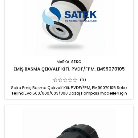
MARKA:
SEKO
EMİŞ BASMA ÇEKVALF KİTİ, PVDF/FPM, EM99070105
(0)
Seko Emiş Basma Çekvalf Kiti, PVDF/FPM, EM99070105 Seko
Tekna Evo 500/600/603/800 Dozaj Pompası modelleri için
uygun Emiş / Basma Çekvalf Kiti, Valve assembly Malzeme:
PVDF Çekvalf topu: Seramik Conta: FPM