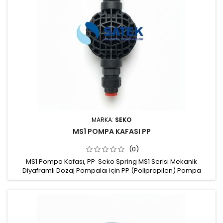
MARKA:
SEKO
MS1 POMPA KAFASI PP
(0)
MS1 Pompa Kafası, PP Seko Spring MS1 Serisi Mekanik
Diyaframlı Dozaj Pompalaı için PP (Polipropilen) Pompa
Kafası Kafa malzemesi: PP (Polipropilen)
Çekvalf: PP/PTFE/Seramik ya da PP/SS316 Conta: FPM