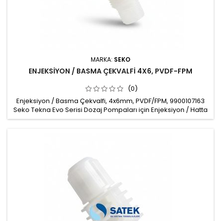
MARKA:
SEKO
ENJEKSİYON / BASMA ÇEKVALFİ 4X6, PVDF-FPM
(0)
Enjeksiyon / Basma Çekvalfi, 4x6mm, PVDF/FPM, 9900107163
Seko Tekna Evo Serisi Dozaj Pompaları için Enjeksiyon / Hatta
Basma Çekvalfi, Injection valve Malzeme: PVDF Hortum
bağlantı: 4x6mm Conta: FPM Çekvalf topu: Seramik Hat
bağlantısı: 1/2" Marka: Seko