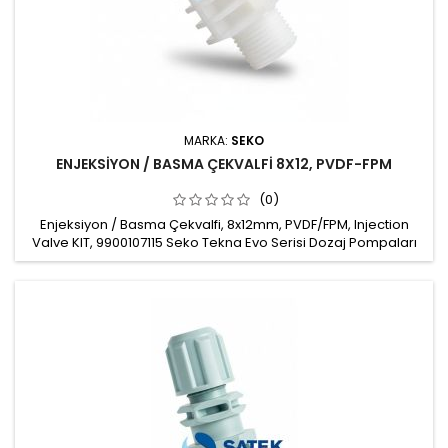
MARKA:
SEKO
ENJEKSİYON / BASMA ÇEKVALFİ 8X12, PVDF-FPM
(0)
Enjeksiyon / Basma Çekvalfi, 8x12mm, PVDF/FPM, Injection
Valve KIT, 9900107115 Seko Tekna Evo Serisi Dozaj Pompaları
için Enjeksiyon / Hatta Basma Çekvalfi, Injection valve
Malzeme: PVDF Hortum bağlantısı: 8x12mm Conta: FPM
Çekvalf topu: Seramik Hat bağlantısı: 1/2" Marka: Seko