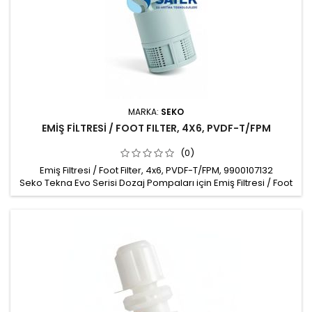
MARKA:
SEKO
EMİŞ FİLTRESİ / FOOT FILTER, 4X6, PVDF-T/FPM
(0)
Emiş Filtresi / Foot Filter, 4x6, PVDF-T/FPM, 9900107132
Seko Tekna Evo Serisi Dozaj Pompaları için Emiş Filtresi / Foot
Filter Malzeme: PVDF-T Hortum bağlantısı: 4x6mm Conta: FPM
Marka: Seko