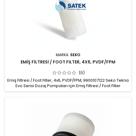
MARKA:
SEKO
EMİŞ FİLTRESİ / FOOT FILTER, 4X6, PVDF/FPM
(0)
Emiş Filtresi / Foot Filter, 4x6, PVDF/FPM, 9900107122 Seko Tekna
Evo Serisi Dozaj Pompaları için Emiş Filtresi / Foot Filter
Malzeme: PVDF Hortum bağlantısı: 4x6mm Conta: FPM Marka:
Seko