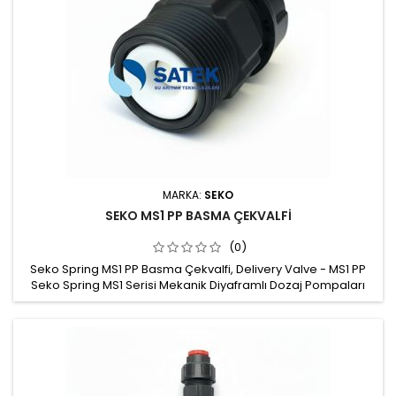
MARKA:
SEKO
SEKO MS1 PP BASMA ÇEKVALFİ
(0)
Seko Spring MS1 PP Basma Çekvalfi, Delivery Valve - MS1 PP
Seko Spring MS1 Serisi Mekanik Diyaframlı Dozaj Pompaları
için PP basma çekvalfleri Malzeme: PP Çekvalf topu: Seramik
Conta: FPM ya da EPDM