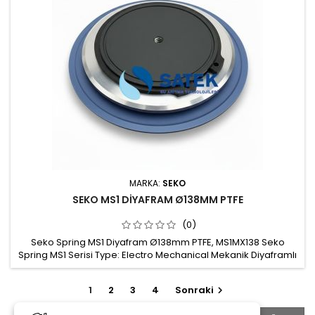
MARKA:
SEKO
SEKO MS1 DİYAFRAM Ø138MM PTFE
(0)
Seko Spring MS1 Diyafram Ø138mm PTFE, MS1MX138 Seko
Spring MS1 Serisi Type: Electro Mechanical Mekanik Diyaframlı
Dozaj Pompası Diyaframı
1
2
3
4
Sonraki
