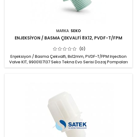
MARKA:
SEKO
ENJEKSİYON / BASMA ÇEKVALFİ 8X12, PVDF-T/FPM
(0)
Enjeksiyon / Basma Çekvalfi, 8x12mm, PVDF-T/FPM Injection
Valve KIT, 9900107137 Seko Tekna Evo Serisi Dozaj Pompaları
için Enjeksiyon / Hatta Basma Çekvalfi, Injection valve
Malzeme: PVDF-T Hortum bağlantısı: 8x12mm Conta: FPM
Çekvalf topu: Seramik Hat bağlantısı: 1/2" Marka: Seko