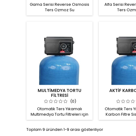
Gama Serisi Reverse Osmosis
Alfa Serisi Rev
Ters Ozmoz Su
Ters Ozm
Arıtma Sistemi 96 m3/saat'e
Arıtma Sistemi 
kadar üretim kapasitesi.
kadar üretim k
Suda çözünmüş tuzlar,
Suda çözünmü
pirojenler ve
pirojenl
mikroorganizmalar %99'a
mikroorganizm
varan oranlarda
varan ora
giderilir. Üretim kalitesi, ham su
giderilir. Üretim k
TDS'i, sıcaklık, uygulanan
TDS'i, sıcaklık
basınc, membran seçimi ve
basınc, membra
ön arıtmaya bağlıdır. Ham su
ön arıtmaya bağl
kalitesine göre; ön filtrasyon,
kalitesine göre; 
klor absorbisyonu ya da
klor absorbis
kimyasal...
kimyasa
MULTİMEDYA TORTU
AKTİF KARBO
FİLTRESİ
(0)
Otomatik Ters Yıkamalı
Otomatik Ters Yı
Multimedya Tortu Filtreleri için
Karbon Filtre Si
ekipman ve sarf malzemesi
ekipman ve sar
temini: Otomatik ters yıkama
temini: Otomatik
Toplam 9 üründen 1-9 arası gösteriliyor
valfi, FRP tank, kuvars kum,
valfi, FRP tank, a