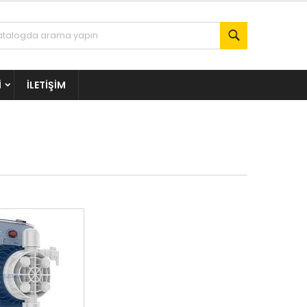
Ara
I
İLETIŞIM