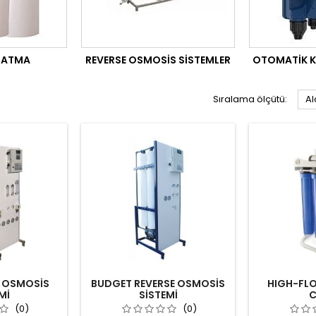
ŞATMA
REVERSE OSMOSIS SISTEMLER
OTOMATIK K
Sıralama ölçütü:
Al
E OSMOSİS
BUDGET REVERSE OSMOSİS
HIGH-FL
Mİ
SİSTEMİ
C
(0)
(0)