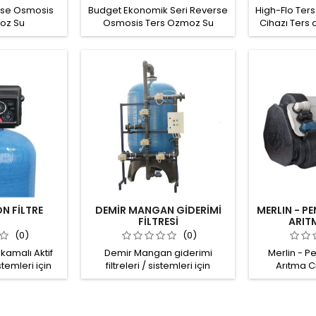
erse Osmosis
Budget Ekonomik Seri Reverse
High-Flo Ter
oz Su
Osmosis Ters Ozmoz Su
Cihazı Ter
75 m3/gün'e
Arıtma Cihazı Sistemi 75
filtrasyon tek
apasitesi.
m3/gün'e kadar üretim
80 lt/saat 
ş tuzlar,
kapasitesi. Suda çözünmüş
seç
er ve
tuzlar, pirojenler ve
alar %99'a
mikroorganizmalar %99'a
nlarda
varan oranlarda
alitesi, ham su
giderilir. Üretim kalitesi, ham su
, uygulanan
TDS'i, sıcaklık, uygulanan
n seçimi ve
basınc, membran seçimi ve
ıdır. Ham su
ön arıtmaya bağlıdır. Ham su
ön filtrasyon,
kalitesine göre; ön filtrasyon,
yonu ya da
klor absorbisyonu ya...
l...
N FİLTRE
DEMİR MANGAN GİDERİMİ
MERLIN - PE
FİLTRESİ
ARIT
(0)
(0)
kamalı Aktif
Demir Mangan giderimi
Merlin - P
stemleri için
filtreleri / sistemleri için
Arıtma C
f malzemesi
ekipman ve sarf malzemesi
Osmosis Mem
 ters yıkama
temini: Otomatik ters yıkama
Sistemi İs
ktif karbon ..
valfi, FRP tank, Filtre medyası ..
sistemi, süre