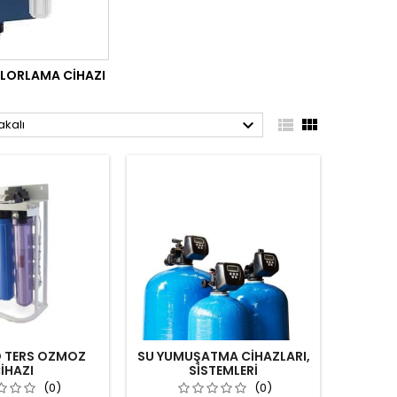
LORLAMA CIHAZI



akalı
O TERS OZMOZ
SU YUMUŞATMA CİHAZLARI,
İHAZI
SİSTEMLERİ
(0)
(0)