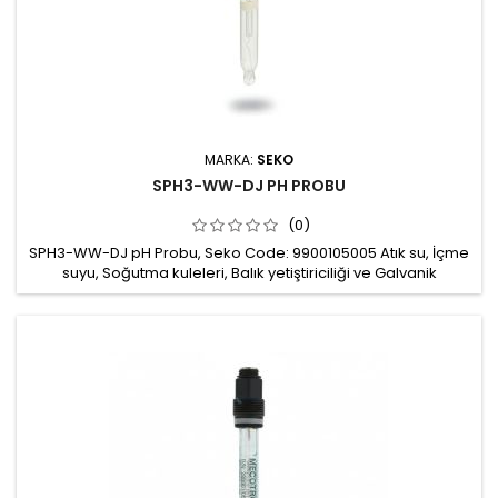
MARKA:
SEKO
SPH3-WW-DJ PH PROBU
(0)
SPH3-WW-DJ pH Probu, Seko Code: 9900105005 Atık su, İçme
suyu, Soğutma kuleleri, Balık yetiştiriciliği ve Galvanik
proseslerde ölçümler için kullanılabilir. Ölçüm aralığı: pH 0-14
Çalışma basıncı: 0-6 bar Çalışma sıcaklığı: 0-80 0C
Gövde: Cam Bağlantı: S7 Minimum Çalışma iletkenliği: 5μS/cm
Mekanik montaj: PG13,5 mm Kablo haricen satılır: 5m, 10m ya
da 20m