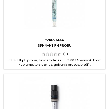
MARKA:
SEKO
SPH4-HT PH PROBU
(0)
SPH4-HT pH probu, Seko Code: 9900105007 Amonyak, krom
kaplama, ters ozmoz, galvanik proses, bisülfit
uygulamalarında ölçümler için kullanılabilir Ölçüm aralığı: pH
0÷14 Çalışma basıncı: 16 bar @ 25°C, 6 bar @ 130°C Çalışma
sıcaklığı: 0..130 0C @ 6bar Gövde: Cam Bağlantı: S8 Mekanik
montaj: PG13,5 mm Kablo haricen satılır: 5m, 10m ya da 20m