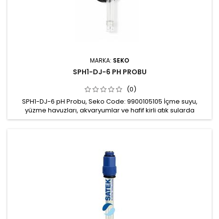
MARKA:
SEKO
SPH1-DJ-6 PH PROBU
(0)
SPH1-DJ-6 pH Probu, Seko Code: 9900105105 İçme suyu,
yüzme havuzları, akvaryumlar ve hafif kirli atık sularda
ölçümler için kullanılabilir Ölçüm aralığı: pH 2-12 Kablo
uzunluğu: 6m Bağlantı: BNC Gövde: Polikarbonat Çalışma
basıncı: 0-6 bar Çalışma sıcaklığı: 0-60 0C Minimum çalışma
iletkenliği 50 μS/cm Mekanik montaj: Ø 12