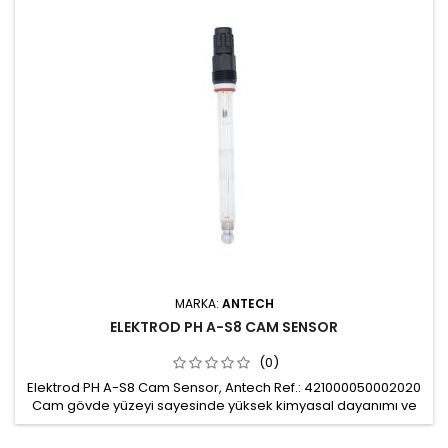
iletkenliği 100 μS Mekanik montaj: Ø 12
MARKA:
ANTECH
ELEKTROD PH A-S8 CAM SENSOR
(0)
Elektrod PH A-S8 Cam Sensor, Antech Ref.: 421000050002020
Cam gövde yüzeyi sayesinde yüksek kimyasal dayanımı ve
kirli/atık su uygulamalarında yüksek performans Ölçüm
aralığı: pH 0-14 Bağlantı: S8 / BNC Gövde: Cam / 12 mm / 120