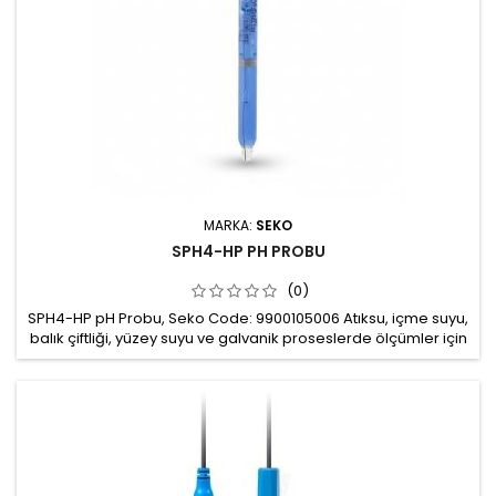
MARKA:
SEKO
SPH4-HP PH PROBU
(0)
SPH4-HP pH Probu, Seko Code: 9900105006 Atıksu, içme suyu,
balık çiftliği, yüzey suyu ve galvanik proseslerde ölçümler için
kullanılabilir. Ölçüm aralığı: pH 0÷14 Çalışma basıncı: 0..6 bar
Çalışma sıcaklığı: -10..+60 0C Minimum çalışma
iletkenliği: 2 μS/cm Gövde: Cam Bağlantı: S7 Mekanik
montaj: PG13,5 mm Kablo haricen satılır: 5m, 10m ya da 20m