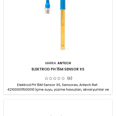
MARKA:
ANTECH
ELEKTROD PH 15M SENSOR XS
(0)
Elektrod PH 15M Sensor XS, Sensorex, Antech Ref.:
421000011500010 İçme suyu, yüzme havuzları, akvaryumlar ve
hafif kirli atık sularda ölçümler için kullanılabilir Ölçüm
aralığı: pH 0-14 Kablo uzunluğu: 15m Bağlantı: BNC bağlantı
Gövde: Ultem® / 12 mm / 120 mm Çalışma basıncı: 0-6 bar
Çalışma sıcaklığı: 0-80 0C Minimum çalışma iletkenliği 100 μS
Mekanik...