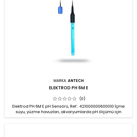
MARKA:
ANTECH
ELEKTROD PH 6M E
(0)
Elektrod PH 6M E pH Sensörü, Ref.: 421000000600010 İçme
suyu, yüzme havuzları, akvaryumlarda pH ölçümü için
kullanılabilir. Ölçüm aralığı: pH 2-12 Kablo uzunluğu: 6m
Bağlantı: BNC bağlantı Gövde: Polikarbon Çalışma basıncı: 0-
6 bar Çalışma sıcaklığı: 0-60 0C Minimum çalışma
iletkenliği 100 μS Mekanik montaj: Ø 12