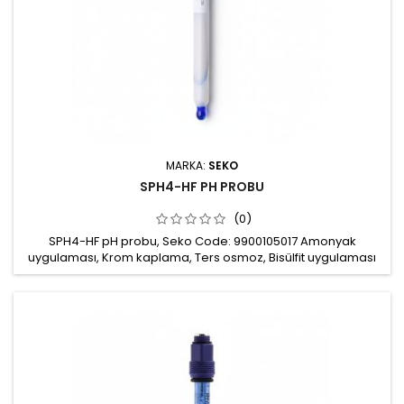
MARKA:
SEKO
SPH4-HF PH PROBU
(0)
SPH4-HF pH probu, Seko Code: 9900105017 Amonyak
uygulaması, Krom kaplama, Ters osmoz, Bisülfit uygulaması
ve Galvanik süreçlerde ölçümler için kullanılabilir Ölçüm
aralığı: pH 0-14 Çalışma basıncı: 16 bar (Maks) Çalışma
sıcaklığı: -10 - 100 0C Gövde: Cam Bağlantı: S8 Mekanik
montaj: PG13,5 mm Kablo haricen satılır: 5m, 10m ya da 20m