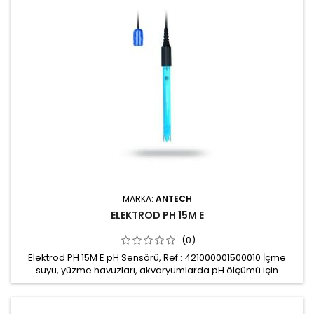
MARKA:
ANTECH
ELEKTROD PH 15M E
(0)
Elektrod PH 15M E pH Sensörü, Ref.: 421000001500010 İçme
suyu, yüzme havuzları, akvaryumlarda pH ölçümü için
kullanılabilir. Ölçüm aralığı: pH 2-12 Kablo uzunluğu: 15m
Bağlantı: BNC bağlantı Gövde: Polikarbon Çalışma
basıncı: 0.-6 bar Çalışma sıcaklığı: 0-60 0C Minimum çalışma