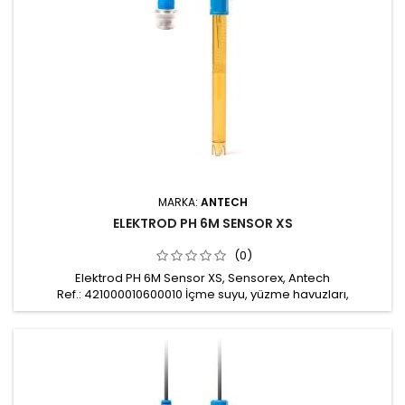
MARKA:
ANTECH
ELEKTROD PH 6M SENSOR XS
(0)
Elektrod PH 6M Sensor XS, Sensorex, Antech
Ref.: 421000010600010 İçme suyu, yüzme havuzları,
akvaryumlar ve hafif kirli atık sularda ölçümler için kullanılabilir
Ölçüm aralığı: pH 0-14 Kablo uzunluğu: 6m Bağlantı: BNC
bağlantı Gövde: Ultem® / 12 mm / 120 mm Çalışma basıncı: 0-
6 bar Çalışma sıcaklığı: 0-80 0C Minimum çalışma
iletkenliği 100 μS Mekanik...