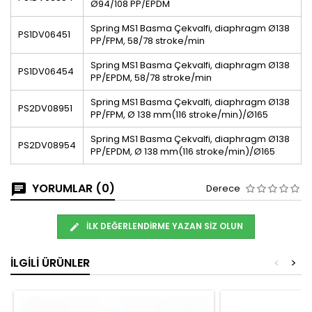
Ø94/108 PP/EPDM
Spring MS1 Basma Çekvalfi, diaphragm Ø138
PS1DV06451
PP/FPM, 58/78 stroke/min
Spring MS1 Basma Çekvalfi, diaphragm Ø138
PS1DV06454
PP/EPDM, 58/78 stroke/min
Spring MS1 Basma Çekvalfi, diaphragm Ø138
PS2DV08951
PP/FPM, Ø 138 mm(116 stroke/min)/Ø165
Spring MS1 Basma Çekvalfi, diaphragm Ø138
PS2DV08954
PP/EPDM, Ø 138 mm(116 stroke/min)/Ø165
YORUMLAR (0)
Derece
İLK DEĞERLENDIRME YAZAN SIZ OLUN
İLGILI ÜRÜNLER
<
>