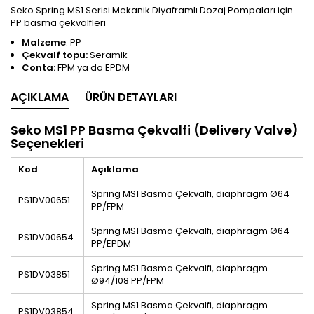
Seko Spring MS1 Serisi Mekanik Diyaframlı Dozaj Pompaları için
PP basma çekvalfleri
Malzeme
: PP
Çekvalf topu:
Seramik
Conta:
FPM ya da EPDM
AÇIKLAMA
ÜRÜN DETAYLARI
Seko MS1 PP Basma Çekvalfi (Delivery Valve)
Seçenekleri
Kod
Açıklama
Spring MS1 Basma Çekvalfi, diaphragm Ø64
PS1DV00651
PP/FPM
Spring MS1 Basma Çekvalfi, diaphragm Ø64
PS1DV00654
PP/EPDM
Spring MS1 Basma Çekvalfi, diaphragm
PS1DV03851
Ø94/108 PP/FPM
Spring MS1 Basma Çekvalfi, diaphragm
PS1DV03854