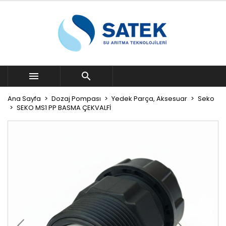


Ana Sayfa
Dozaj Pompası
Yedek Parça, Aksesuar
Seko
SEKO MS1 PP BASMA ÇEKVALFİ