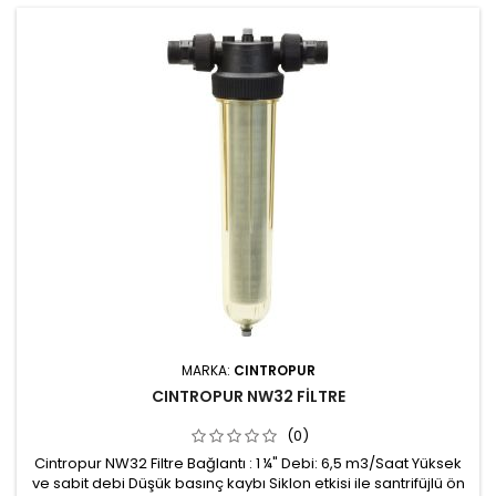
sürekli gözlenebilmesi (şeffaf dış yüzey)
MARKA:
CINTROPUR
CINTROPUR NW32 FİLTRE
(0)
Cintropur NW32 Filtre Bağlantı : 1 ¼" Debi: 6,5 m3/Saat Yüksek
ve sabit debi Düşük basınç kaybı Siklon etkisi ile santrifüjlü ön