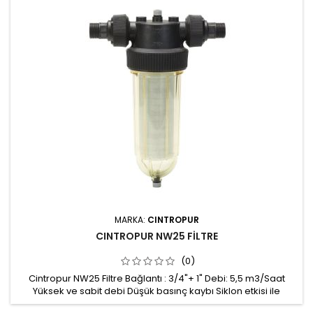
MARKA:
CINTROPUR
CINTROPUR NW25 FİLTRE
(0)
Cintropur NW25 Filtre Bağlantı : 3/4"+ 1" Debi: 5,5 m3/Saat
Yüksek ve sabit debi Düşük basınç kaybı Siklon etkisi ile
santrifüjlü ön filtrasyon Sağlam ve güvenilir Filtre kartuşlarının