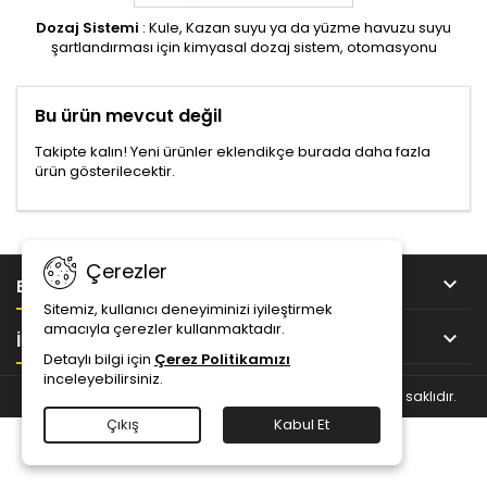
Dozaj Sistemi
: Kule, Kazan suyu ya da yüzme havuzu suyu
şartlandırması için kimyasal dozaj sistem, otomasyonu
Bu ürün mevcut değil
Takipte kalın! Yeni ürünler eklendikçe burada daha fazla
ürün gösterilecektir.
Çerezler

BİLGİ
Sitemiz, kullanıcı deneyiminizi iyileştirmek
amacıyla çerezler kullanmaktadır.

İLETIŞIM
Detaylı bilgi için
Çerez Politikamızı
inceleyebilirsiniz.
© Copyright 2026 Satek Arıtma Teknolojileri. Tüm hakları saklıdır.
Çıkış
Kabul Et