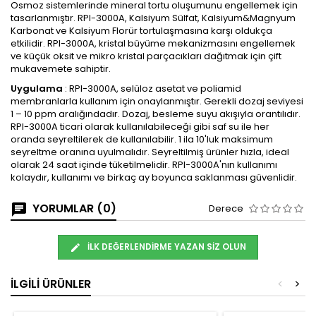
Osmoz sistemlerinde mineral tortu oluşumunu engellemek için
tasarlanmıştır. RPI-3000A, Kalsiyum Sülfat, Kalsiyum&Magnyum
Karbonat ve Kalsiyum Florür tortulaşmasına karşı oldukça
etkilidir. RPI-3000A, kristal büyüme mekanizmasını engellemek
ve küçük oksit ve mikro kristal parçacıkları dağıtmak için çift
mukavemete sahiptir.
Uygulama
: RPI-3000A, selüloz asetat ve poliamid
membranlarla kullanım için onaylanmıştır. Gerekli dozaj seviyesi
1 – 10 ppm aralığındadır. Dozaj, besleme suyu akışıyla orantılıdır.
RPI-3000A ticari olarak kullanılabileceği gibi saf su ile her
oranda seyreltilerek de kullanılabilir. 1 ila 10'luk maksimum
seyreltme oranına uyulmalıdır. Seyreltilmiş ürünler hızla, ideal
olarak 24 saat içinde tüketilmelidir. RPI-3000A'nın kullanımı
kolaydır, kullanımı ve birkaç ay boyunca saklanması güvenlidir.
YORUMLAR (0)
Derece
İLK DEĞERLENDIRME YAZAN SIZ OLUN
İLGILI ÜRÜNLER
<
>