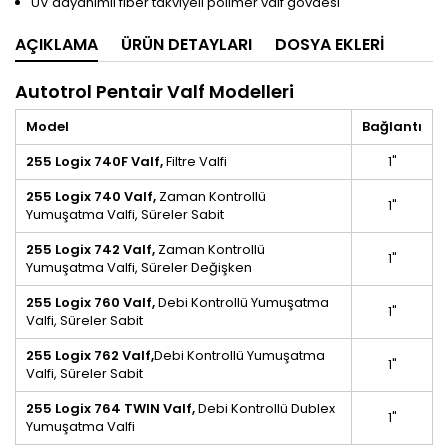
UV dayanımlı fiber takviyeli polimer valf gövdesi
AÇIKLAMA
ÜRÜN DETAYLARI
DOSYA EKLERI
Autotrol Pentair Valf Modelleri
Model
Bağlantı
255 Logix 740F Valf,
Filtre Valfi
1"
255 Logix 740 Valf,
Zaman Kontrollü
1"
Yumuşatma Valfi, Süreler Sabit
255 Logix 742 Valf,
Zaman Kontrollü
1"
Yumuşatma Valfi, Süreler Değişken
255 Logix 760
Valf,
Debi Kontrollü Yumuşatma
1"
Valfi, Süreler Sabit
255 Logix 762
Valf,
Debi Kontrollü Yumuşatma
1"
Valfi, Süreler Sabit
255 Logix 764 TWIN
Valf,
Debi Kontrollü Dublex
1"
Yumuşatma Valfi