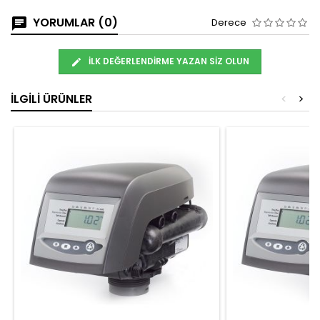
YORUMLAR (0)
Derece
İLK DEĞERLENDIRME YAZAN SIZ OLUN
İLGILI ÜRÜNLER
<
>