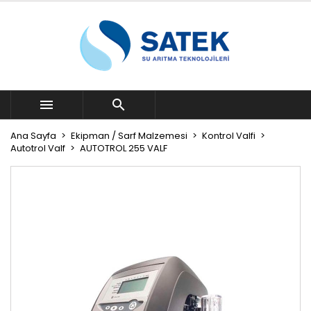


Ana Sayfa
Ekipman / Sarf Malzemesi
Kontrol Valfi
Autotrol Valf
AUTOTROL 255 VALF