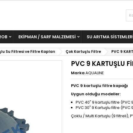
ROB
EKIPMAN / SARF MALZEMESI
SU ARITMA SISTEMLER
lu Su Filtresi ve Filtre Kapları
Çok Kartuşlu Filtre
PVC 9 KART
PVC 9 KARTUŞLU F
Marka
AQUALINE
PVC 9 kartuşlu filtre kapağı
Uygun olduğu modeller:
PVC 40" 9 kartuşlu filtre (PVC
PVC 30" 9 Kartuşlu filtre (PVC
Çoklu / Multi Kartuşlu (9 filtreli),