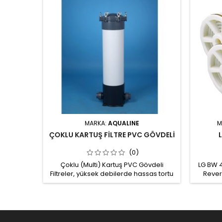
MARKA:
AQUALINE
M
ÇOKLU KARTUŞ FİLTRE PVC GÖVDELİ
(0)
Çoklu (Multi) Kartuş PVC Gövdeli
LG BW 
Filtreler, yüksek debilerde hassas tortu
Rever
filtresi olarak kullanılır. PVC
ener
Malzemeden gövdeye sahip filtre
ver
içerisine uzunlukları 20", 30" ve 40" olan
düşürür
1 - 5 - 10 - 20 mikron hassasiyetinde
zarın
spun filtre, iplik filtre, plastik yıkanabilir
arttırır