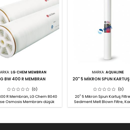
ARKA:
LG CHEM MEMBRAN
MARKA:
AQUALINE
LG BW 400 R MEMBRAN
20" 5 MİKRON SPUN KARTUŞ 
(0)
(0)
400 R Membran, LG Chem 8040
20" 5 Mikron Spun Kartuş Filtre
se Osmosis Membranı düşük
Sediment Melt Blown Filtre, Ka
ji tüketimi ve yüksek üretim
Filtresi Spun kartuş sediment fi
imiyle arıtma maliyetlerini
arıtma sistemi ön filtrasyon v
. Yenilikçi ve patentli teknoloji
filtrasyon aşamalarında kullanıl
 geçirgenliğini önemli ölçüde
Boy: 20" Gözenek çapı: 5 m
ken üstün tuz reddi sunar. Yüksek
Hammadde: %100 Polipropilen,