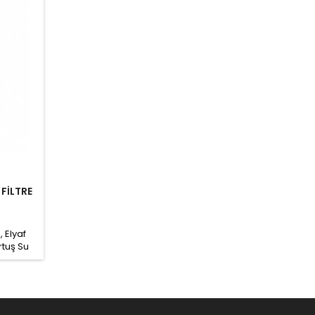
FİLTRE
, Elyaf
rtuş Su
ltre, su
eya son
abilir.
ikron
 toksik