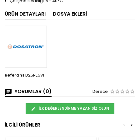
Çalışma sıcaklığı: 5 - 40
C
ÜRÜN DETAYLARI
DOSYA EKLERI
Referans
D25RE5VF
YORUMLAR (0)
Derece
İLK DEĞERLENDIRME YAZAN SIZ OLUN
İLGILI ÜRÜNLER
<
>