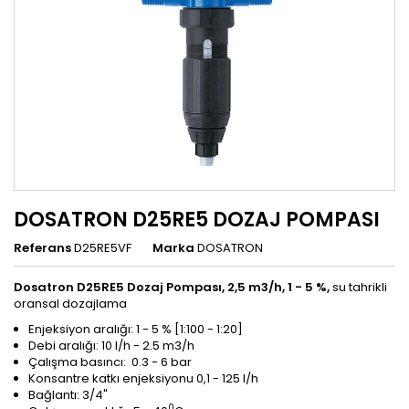
DOSATRON D25RE5 DOZAJ POMPASI
Referans
D25RE5VF
Marka
DOSATRON
Dosatron D25RE5 Dozaj Pompası, 2,5 m3/h, 1 - 5 %,
su tahrikli
oransal dozajlama
Enjeksiyon aralığı: 1 - 5 %
[1:100 - 1:20]
Debi aralığı: 10 l/h - 2.5 m3/h
Çalışma basıncı: 0.3 - 6 bar
Konsantre katkı enjeksiyonu 0,1 - 125 l/h
Bağlantı: 3/4"
0