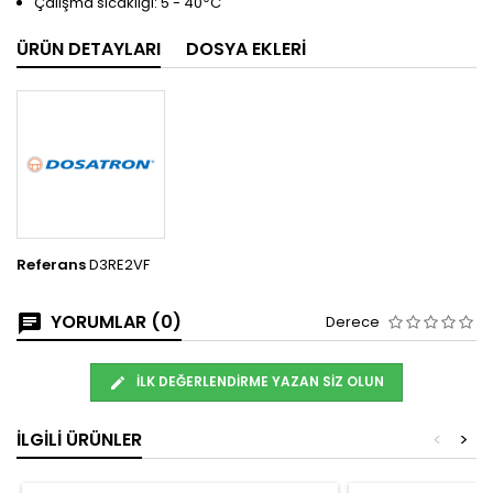
Çalışma sıcaklığı: 5 - 40
C
ÜRÜN DETAYLARI
DOSYA EKLERI
Referans
D3RE2VF
YORUMLAR (0)
Derece
İLK DEĞERLENDIRME YAZAN SIZ OLUN
İLGILI ÜRÜNLER
<
>