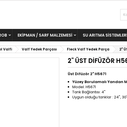
ROB
EKIPMAN / SARF MALZEMESI
SU ARITMA SISTEMLER
l Valfi
Valf Yedek Parçası
Fleck Valf Yedek Parça
2" 
2" ÜST DİFÜZÖR H5
Üst Difüzör 2" H5671
Yüzey Borulamalı Yandan 
Model: H5671
Tank Bağlantısı: 4"
Uygun olduğu tanklar : 24", 30"