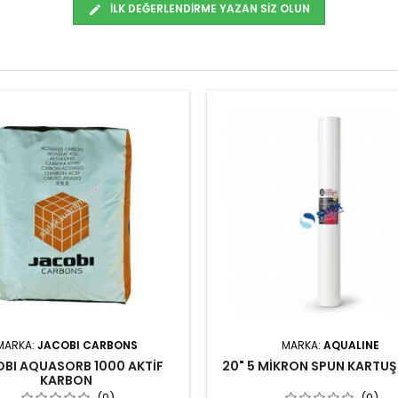
İLK DEĞERLENDIRME YAZAN SIZ OLUN
MARKA:
JACOBI CARBONS
MARKA:
AQUALINE
BI AQUASORB 1000 AKTİF
20" 5 MİKRON SPUN KARTUŞ 
KARBON
(0)
(0)