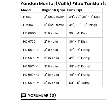
Yandan Montaj (Valfli) Filtre Tankları İ
Model
Bağlantı Çapı
Tank Tipi
H 5671
2" Üst Difüzör
24", 30", 36" - 4" Dişli
H 2814
3" Üst Difüzör
42", 63" - 6" Flanşlı
HD 6600
2" 6 Kollu
30" - 4" Dişli
HD 6700
2" 6 Kollu
36" - 4" Dişli
HD 5673-1
3" 8 Kollu
42" - 6" Flanşlı
HD 5673-2
3" 16 Kollu
42" - 6" Flanşlı
HD 5674-1
3" 8 Kollu
48" - 6" Flanşlı
HD 5674-2
3" 16 Kollu
48" - 6" Flanşlı
HD 5676-2
3" 16 Kollu
63" - 6" Flanşlı
YORUMLAR (0)