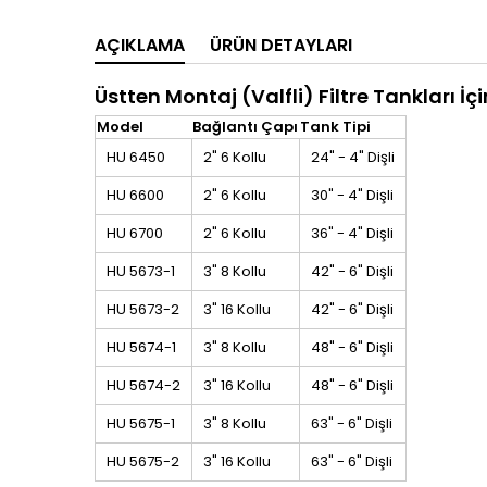
AÇIKLAMA
ÜRÜN DETAYLARI
Üstten Montaj (Valfli) Filtre Tankları İçi
Model
Bağlantı Çapı
Tank Tipi
HU 6450
2" 6 Kollu
24" - 4" Dişli
HU 6600
2" 6 Kollu
30" - 4" Dişli
HU 6700
2" 6 Kollu
36" - 4" Dişli
HU 5673-1
3" 8 Kollu
42" - 6" Dişli
HU 5673-2
3" 16 Kollu
42" - 6" Dişli
HU 5674-1
3" 8 Kollu
48" - 6" Dişli
HU 5674-2
3" 16 Kollu
48" - 6" Dişli
HU 5675-1
3" 8 Kollu
63" - 6" Dişli
HU 5675-2
3" 16 Kollu
63" - 6" Dişli