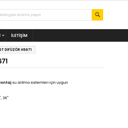
Ara
I
İLETIŞIM
ÜST DİFÜZÖR H5671
671
Montaj
su arıtma sistemleri için uygun
, 36"