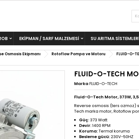
ROB
EKIPMAN / SARF MALZEMESI
SU ARITMA SISTEMLER
se Osmosis Ekipmanı
Rotoflow Pompa ve Motoru
FLUID-O-T
FLUID-O-TECH MO
Marka
FLUID-O-TECH
Fluid-O-Tech Motor, 373W, 3,5
Reverse osmosis (ters ozmoz) su
Tech marka motor, Rotoflow p
Güç:
373 Watt
Devir:
1400 RPM
Koruma:
Termal koruma
Besleme gücü:
230V-50HZ