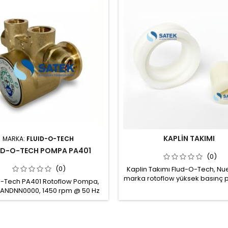
KAPLİN TAKIMI
MARKA:
FLUID-O-TECH
ID-O-TECH POMPA PA401
(0)
(0)
Kaplin Takımı Flud-O-Tech, Nue
marka rotoflow yüksek basınç
O-Tech PA401 Rotoflow Pompa,
ve motoru için kaplin, Dayanıklı
ANDNN0000, 1450 rpm @ 50 Hz
malzemeden imal Kaplin tak
 Osmosis Ters Ozmoz su arıtma
pompa ya da motorda
ı için yüksek basınç pompası,
birinin arızalanması durumun
 vane pump Bağlantı: 3/8" GAS
ikisine de zarar gelmesini önle
Gövde malzemesi: Bronz