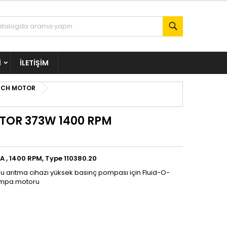
Ara
I
İLETIŞIM
ECH MOTOR
TOR 373W 1400 RPM
A , 1400 RPM, Type 110380.20
 arıtma cihazı yüksek basınç pompası için Fluid-O-
ompa motoru