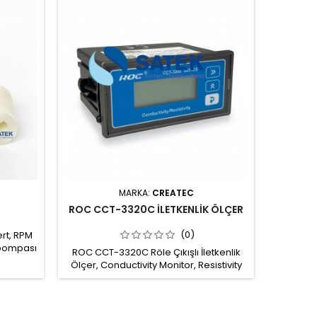
MARKA:
CREATEC
ROC CCT-3320C İLETKENLİK ÖLÇER
(0)
rt, RPM
 pompası
ROC CCT-3320C Röle Çıkışlı İletkenlik
 plastik
Ölçer, Conductivity Monitor, Resistivity
ımı;
Controller ROC pano tipi iletkenlik
n
ölçüm cihazı ile suda iletkenlik ve tds
da her
ölçümü. Su arıtma cihazları ve diğer
r. Pompa
sistemlerde kullanıma uygun Ölçüm