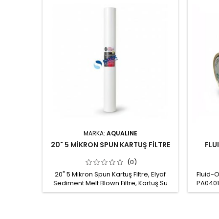
MARKA:
AQUALINE
20" 5 MİKRON SPUN KARTUŞ FİLTRE
FLU
(0)
20" 5 Mikron Spun Kartuş Filtre, Elyaf
Fluid-
Sediment Melt Blown Filtre, Kartuş Su
PA0401
Filtresi Spun kartuş sediment filtre, su
Reverse
arıtma sistemi ön filtrasyon veya son
cihaz
filtrasyon aşamalarında kullanılabilir.
rotary
Boy: 20" Gözenek çapı: 5 mikron