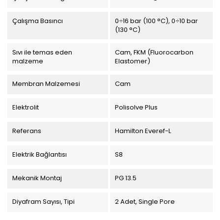
Çalışma Basıncı
0÷16 bar (100 °C), 0÷10 bar
(130 °C)
Sıvı ile temas eden
Cam, FKM (Fluorocarbon
malzeme
Elastomer)
Membran Malzemesi
Cam
Elektrolit
Polisolve Plus
Referans
Hamilton Everef-L
Elektrik Bağlantısı
S8
Mekanik Montaj
PG 13.5
Diyafram Sayısı, Tipi
2 Adet, Single Pore