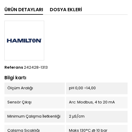
ÜRÜN DETAYLARI
DOSYA EKLERI
Referans
242428-1313
Bilgi kartı
Ölçüm Aralığı
pH 0,00 ÷14,00
Sensör Çıkışı
Arc: Modbus, 4 to 20 mA
Minimum Çalışma İletkenliği
2 μS/cm
Çalışma Sıcaklığı
Maks 130°C @ 10 bar