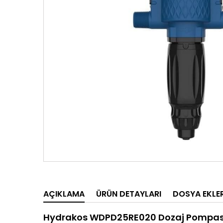
AÇIKLAMA
ÜRÜN DETAYLARI
DOSYA EKLER
Hydrakos WDPD25RE020 Dozaj Pompası