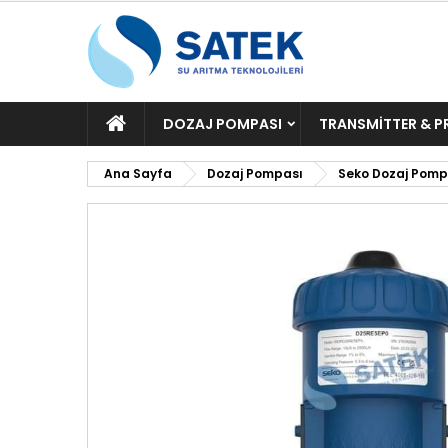
ANA
DOZAJ POMPASI
TRANSMITTER & P
SAYFA
Ana Sayfa
Dozaj Pompası
Seko Dozaj Pomp