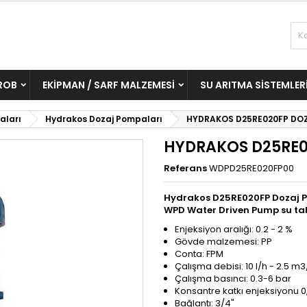
ROB
EKIPMAN / SARF MALZEMESI
SU ARITMA SISTEMLER
aları
Hydrakos Dozaj Pompaları
HYDRAKOS D25RE020FP DO
HYDRAKOS D25RE0
Referans
WDPD25RE020FP00
Hydrakos
D25RE020FP
Dozaj P
WPD Water Driven Pump su tah
Enjeksiyon aralığı: 0.2 - 2 %
Gövde malzemesi: PP
Conta: FPM
Çalışma debisi: 10 l/h - 2.5 m3
Çalışma basıncı: 0.3-6 bar
Konsantre katkı enjeksiyonu 0,
Bağlantı: 3/4"