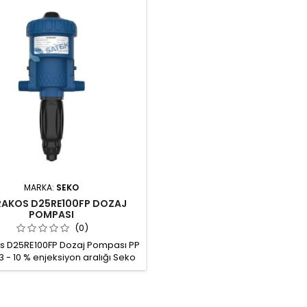
MARKA:
SEKO
AKOS D25RE100FP DOZAJ
POMPASI
(0)
s D25RE100FP Dozaj Pompası PP
 - 10 % enjeksiyon aralığı Seko
ater Driven Pump su tahrikli
al dozaj pompası Enjeksiyon
ı: 3- 10 % Gövde malzemesi: PP
 FPM Çalışma debisi: 10 l/h - 2