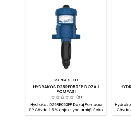
MARKA:
SEKO
HYDRAKOS D25RE050FP DOZAJ
HYDR
POMPASI
(0)
Hydrakos D25RE050FP Dozaj Pompası
Hydrako
PP Gövde 1-5 % enjeksiyon aralığı Seko
Gövde 3
WPD Water Driven Pump su tahrikli
WPD W
oransal dozaj pompası Enjeksiyon
orans
aralığı: 1 - 5 % Gövde malzemesi: PP
aralığ
Conta: FPM Çalışma debisi: 10 l/h - 2.5
Conta: