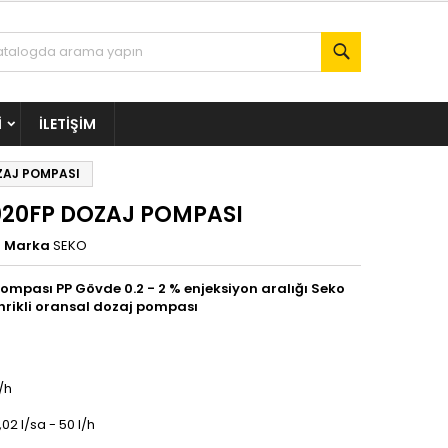
Ara
I
İLETIŞIM
ZAJ POMPASI
20FP DOZAJ POMPASI
Marka
SEKO
ompası PP Gövde 0.2 - 2 % enjeksiyon aralığı Seko
rikli oransal dozaj pompası
/h
02 l/sa - 50 l/h