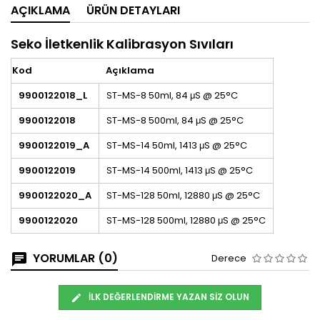
AÇIKLAMA
ÜRÜN DETAYLARI
Seko İletkenlik Kalibrasyon Sıvıları
Kod
Açıklama
9900122018_L
ST-MS-8 50ml, 84 μS @ 25°C
9900122018
ST-MS-8 500ml, 84 μS @ 25°C
9900122019_A
ST-MS-14 50ml, 1413 μS @ 25°C
9900122019
ST-MS-14 500ml, 1413 μS @ 25°C
9900122020_A
ST-MS-128 50ml, 12880 μS @ 25°C
9900122020
ST-MS-128 500ml, 12880 μS @ 25°C
YORUMLAR (0)
Derece
İLK DEĞERLENDIRME YAZAN SIZ OLUN