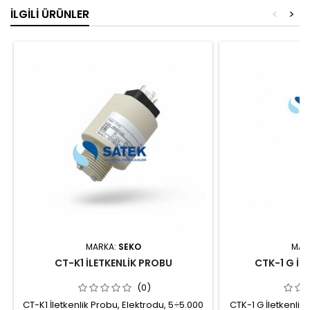
İLGILI ÜRÜNLER
<
>
MARKA:
SEKO
MAR
CT-K1 İLETKENLİK PROBU
CTK-1 G İL
(0)
CT-K1 İletkenlik Probu, Elektrodu, 5÷5.000
CTK-1 G İletkenli