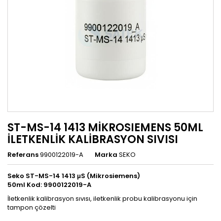
ST-MS-14 1413 MİKROSIEMENS 50ML
İLETKENLİK KALİBRASYON SIVISI
Referans
9900122019-A
Marka
SEKO
Seko
ST-MS-14 1413 μS
(Mikrosiemens)
50ml
Kod:
9900122019-A
İletkenlik kalibrasyon sıvısı, iletkenlik probu kalibrasyonu için
tampon çözelti