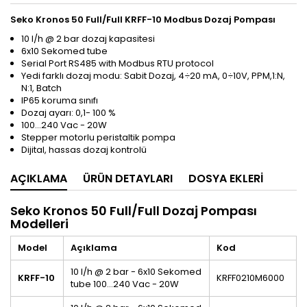
Seko Kronos 50 Full/Full KRFF-10 Modbus Dozaj Pompası
10 l/h @ 2 bar dozaj kapasitesi
6x10 Sekomed tube
Serial Port RS485 with Modbus RTU protocol
Yedi farklı dozaj modu: Sabit Dozaj, 4÷20 mA, 0÷10V, PPM,1:N,
N:1, Batch
IP65 koruma sınıfı
Dozaj ayarı: 0,1- 100 %
100…240 Vac - 20W
Stepper motorlu peristaltik pompa
Dijital, hassas dozaj kontrolü
AÇIKLAMA
ÜRÜN DETAYLARI
DOSYA EKLERI
Seko Kronos 50 Full/Full Dozaj Pompası
Modelleri
Model
Açıklama
Kod
10 l/h @ 2 bar - 6x10 Sekomed
KRFF-10
KRFF0210M6000
tube 100…240 Vac - 20W