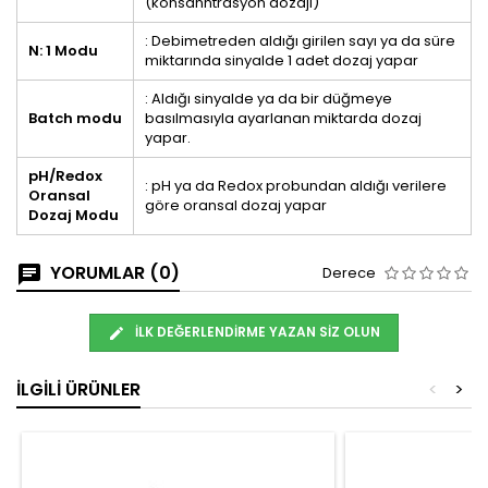
(konsanntrasyon dozajı)
: Debimetreden aldığı girilen sayı ya da süre
N: 1 Modu
miktarında sinyalde 1 adet dozaj yapar
: Aldığı sinyalde ya da bir düğmeye
Batch modu
basılmasıyla ayarlanan miktarda dozaj
yapar.
pH/Redox
: pH ya da Redox probundan aldığı verilere
Oransal
göre oransal dozaj yapar
Dozaj Modu
YORUMLAR (0)
Derece
İLK DEĞERLENDIRME YAZAN SIZ OLUN
İLGILI ÜRÜNLER
<
>