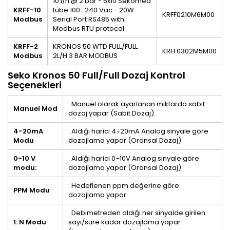
10 l/h @ 2 bar - 6x10 Sekomed
KRFF-10
tube 100…240 Vac - 20W
KRFF0210M6M00
Modbus
Serial Port RS485 with
Modbus RTU protocol
KRFF-2
KRONOS 50 WTD FULL/FULL
KRFF0302M5M00
Modbus
2L/H 3 BAR MODBUS
Seko Kronos 50 Full/Full Dozaj Kontrol
Seçenekleri
: Manuel olarak ayarlanan miktarda sabit
Manuel Mod
dozaj yapar (Sabit Dozaj).
4-20mA
: Aldığı harici 4÷20mA Analog sinyale göre
Modu
dozajlama yapar (Oransal Dozaj)
0-10 V
: Aldığı harici 0÷10V Analog sinyale göre
modu:
dozajlama yapar (Oransal Dozaj)
: Hedeflenen ppm değerine göre
PPM Modu
dozajlama yapar.
: Debimetreden aldığı her sinyalde girilen
1: N Modu
sayı/süre kadar dozajlama yapar