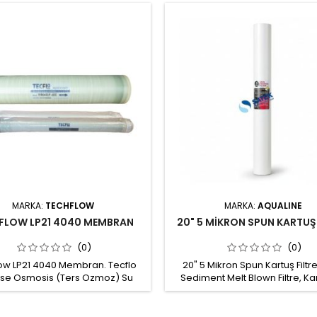
MARKA:
TECHFLOW
MARKA:
AQUALINE
FLOW LP21 4040 MEMBRAN
20" 5 MİKRON SPUN KARTUŞ 
(0)
(0)
ow LP21 4040 Membran. Tecflo
20" 5 Mikron Spun Kartuş Filtre
se Osmosis (Ters Ozmoz) Su
Sediment Melt Blown Filtre, Ka
 Sistemi Membranı. Yüzey suyu,
Filtresi Spun kartuş sediment fi
uyu ve belediye suları gibi 1500
arıtma sistemi ön filtrasyon v
 daha düşük sular; kazan besi
filtrasyon aşamalarında kullanıl