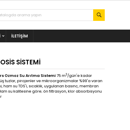
Ara
I
İLETIŞIM
OSİS SİSTEMİ
3
ers Ozmoz Su Arıtma Sistemi
75 m
/gün'e kadar
ş tuzlar, pirojenler ve mikroorganizmalar %99'a varan
esi, ham su TDS'i, sıcaklık, uygulanan basınc, membran
Ham su kalitesine göre; ön filtrasyon, klor absorbisyonu
r