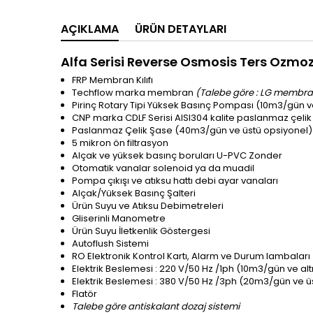
AÇIKLAMA
ÜRÜN DETAYLARI
Alfa Serisi Reverse Osmosis Ters Ozmoz 
FRP Membran Kılıfı
Techflow marka membran
(Talebe göre : LG membra
Pirinç Rotary Tipi Yüksek Basınç Pompası (10m3/gün ve
CNP marka CDLF Serisi AISI304 kalite paslanmaz çelik
Paslanmaz Çelik Şase (40m3/gün ve üstü opsiyonel)
5 mikron ön filtrasyon
Alçak ve yüksek basınç boruları U-PVC Zonder
Otomatik vanalar solenoid ya da muadil
Pompa çıkışı ve atıksu hattı debi ayar vanaları
Alçak/Yüksek Basınç Şalteri
Ürün Suyu ve Atıksu Debimetreleri
Gliserinli Manometre
Ürün Suyu İletkenlik Göstergesi
Autoflush Sistemi
RO Elektronik Kontrol Kartı, Alarm ve Durum lambaları
Elektrik Beslemesi : 220 V/50 Hz /1ph (10m3/gün ve alt
Elektrik Beslemesi : 380 V/50 Hz /3ph (20m3/gün ve ü
Flatör
Talebe göre antiskalant dozaj sistemi