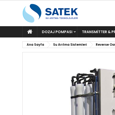
ANA
DOZAJ POMPASI
TRANSMITTER & P
SAYFA
Ana Sayfa
Su Arıtma Sistemleri
Reverse Os