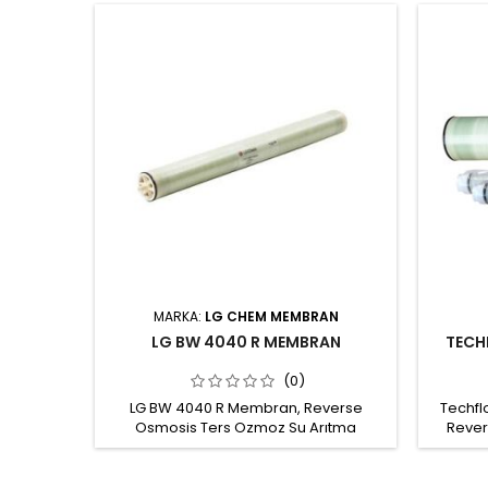
MARKA:
LG CHEM MEMBRAN
LG BW 4040 R MEMBRAN
TECH
(0)
LG BW 4040 R Membran, Reverse
Techfl
Osmosis Ters Ozmoz Su Arıtma
Rever
Sistemi için LG Chem membran düşük
Arıtma
enerji tüketimi ve yüksek üretim
musluk s
verimiyle arıtma maliyetlerini
ppm'den