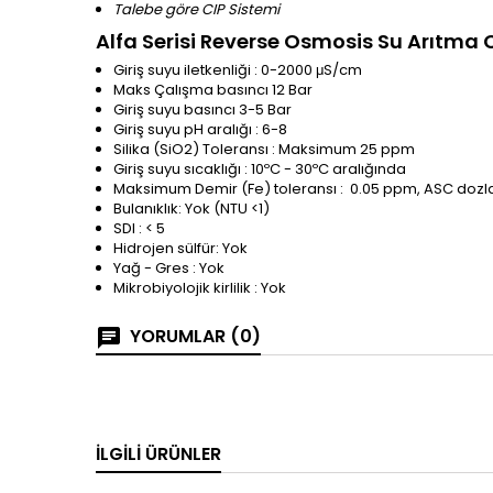
Talebe göre CIP Sistemi
Alfa Serisi Reverse Osmosis Su Arıtma 
Giriş suyu iletkenliği : 0-2000 μS/cm
Maks Çalışma basıncı 12 Bar
Giriş suyu basıncı 3-5 Bar
Giriş suyu pH aralığı : 6-8
Silika (SiO2) Toleransı : Maksimum 25 ppm
Giriş suyu sıcaklığı : 10ºC - 30ºC aralığında
Maksimum Demir (Fe) toleransı : 0.05 ppm, ASC dozla
Bulanıklık: Yok (NTU <1)
SDI : < 5
Hidrojen sülfür: Yok
Yağ - Gres : Yok
Mikrobiyolojik kirlilik : Yok
YORUMLAR (0)
İLGILI ÜRÜNLER