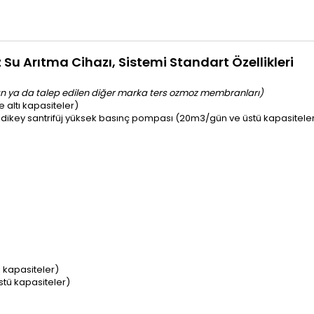
Su Arıtma Cihazı, Sistemi Standart Özellikleri
n ya da talep edilen diğer marka ters ozmoz membranları)
 altı kapasiteler)
 dikey santrifüj yüksek basınç pompası (20m3/gün ve üstü kapasitele
ı kapasiteler)
stü kapasiteler)