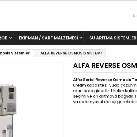
ROB
EKIPMAN / SARF MALZEMESI
SU ARITMA SISTEMLER
mosis Sistemler
ALFA REVERSE OSMOSİS SİSTEMİ
ALFA REVERSE OSM
Alfa Serisi Reverse Osmosis T
üretim kapasitesi. Suda çözünmü
oranlarda giderilir. Üretim kalit
seçimi ve ön arıtmaya bağlıdır. 
ya da kimyasal dozajı gerekebili