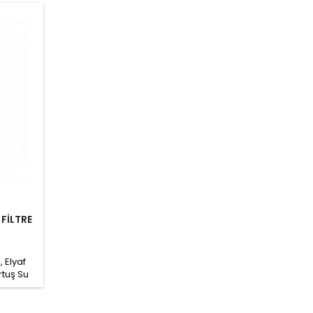
FİLTRE
, Elyaf
rtuş Su
ltre, su
eya son
abilir.