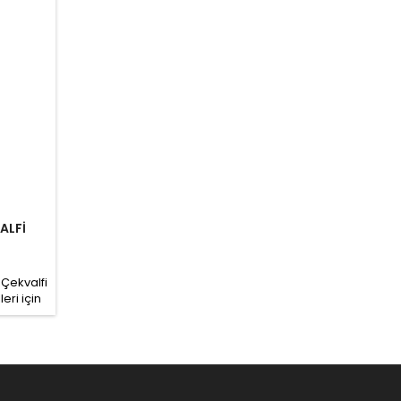
ALFİ
Çekvalfi
eri için
zeme:
ramik
nta