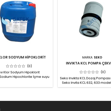
 KLOR SODYUM HİPOKLORİT
MARKA:
SEKO
INVIKTA KCL POMPA ÇEKV
(0)
(0)
ıvı Klor Sodyum Hipoklorit
Sodium Hipochlorite İçme suyu
Seko Invikta KCL Dozaj Pompası 
vuz suyu dezenfeksiyonu için
Seko Invita KCL 632, 633 modell
bilir biyosidal ürün, sıvı klor. Aktif
uygun Kod: EM99070063 Mal
: Sodyum hipoklorit %13 (±1)
PVDF-T Çekvalf bilyeleri: Se
cı madde: Sodyum hidroksit %1
Hortum bağlantısı: 4/6 Co
Su: %86
seçenekleri: FPM , EPDM
M