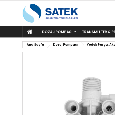
ANA
DOZAJ POMPASI
TRANSMITTER & P
SAYFA
Ana Sayfa
Dozaj Pompası
Yedek Parça, Ak