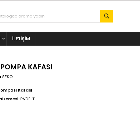
Ara
I
İLETIŞIM
S POMPA KAFASI
a
SEKO
 Pompası Kafası
alzemesi:
PVDF-T