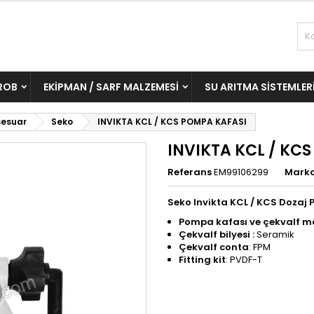
ROB
EKIPMAN / SARF MALZEMESI
SU ARITMA SISTEMLER
sesuar
Seko
INVIKTA KCL / KCS POMPA KAFASI
INVIKTA KCL / KC
Referans
EM99106299
Mark
Seko Invikta KCL / KCS Dozaj
Pompa kafası ve çekvalf m
Çekvalf bilyesi :
Seramik
Çekvalf conta
: FPM
Fitting kit
: PVDF-T