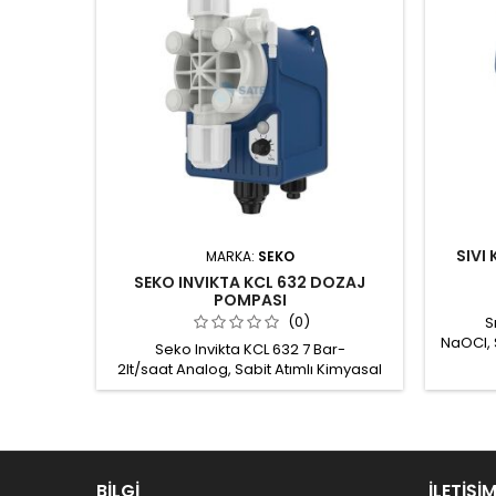
SIVI
MARKA:
SEKO
SEKO INVIKTA KCL 632 DOZAJ
POMPASI
(0)
S
NaOCI, 
Seko Invikta KCL 632 7 Bar-
ve ha
2lt/saat Analog, Sabit Atımlı Kimyasal
kullanıla
Dozaj Pompası , KCL632NVFW00 Maks.
madde
Çalışma Basıncı: 7 Bar Dozaj
Yardım
Kapasitesi: 7 Bar'da 2 litre/saat Dozaj
miktarı manuel %0-100 arasında
ayarlanabilir Montaj kiti: Emiş filtresi,
BİLGİ
enjeksiyon valfi, vidalar ve sabitleme
İLETIŞI