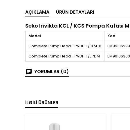
AÇIKLAMA
ÜRÜN DETAYLARI
Seko Invikta KCL / KCS Pompa Kafası M
Model
Kod
Complete Pump Head - PVDF-T/FKM-B
EM99106299
Complete Pump Head - PVDF-T/EPDM
EM99106300
YORUMLAR (0)
İLGILI ÜRÜNLER