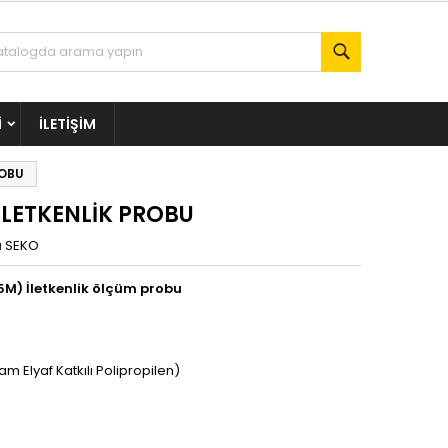
Ara
I
İLETIŞIM
ROBU
LETKENLİK PROBU
a
SEKO
) İletkenlik ölçüm probu
 Elyaf Katkılı Polipropilen)