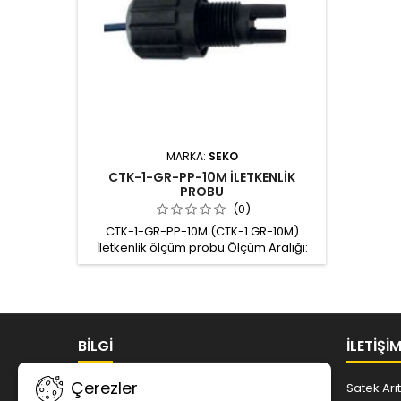
MARKA:
SEKO
CTK-1-GR-PP-10M İLETKENLİK
PROBU
(0)
CTK-1-GR-PP-10M (CTK-1 GR-10M)
İletkenlik ölçüm probu Ölçüm Aralığı:
0÷5000 μS Kablo uzunluğu: 10m Çalışma
Sıcaklığı: 0÷100°C Gövde: PP, %30 GFR30
(%30 Cam Elyaf Katkılı Polipropilen)
Elektrod malzemesi: Graphite Bağlantı:
1/2" GAS Çalışma Basıncı: 5 Bar Maks PT
BİLGİ
100 sıcaklık sensörü dahil Seko ürün
İLETIŞI
kodu: 9900316029
Çerezler
Hakkımızda
Satek Arıt