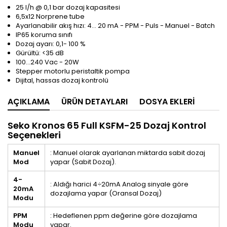
25 l/h @ 0,1 bar dozaj kapasitesi
6,5x12 Norprene tube
Ayarlanabilir akış hızı: 4… 20 mA - PPM - Puls - Manuel - Batch
IP65 koruma sınıfı
Dozaj ayarı: 0,1- 100 %
Gürültü: <35 dB
100…240 Vac - 20W
Stepper motorlu peristaltik pompa
Dijital, hassas dozaj kontrolü
AÇIKLAMA
ÜRÜN DETAYLARI
DOSYA EKLERI
Seko Kronos 65 Full KSFM-25 Dozaj Kontrol
Seçenekleri
Manuel
: Manuel olarak ayarlanan miktarda sabit dozaj
Mod
yapar (Sabit Dozaj).
4-
: Aldığı harici 4÷20mA Analog sinyale göre
20mA
dozajlama yapar (Oransal Dozaj)
Modu
PPM
: Hedeflenen ppm değerine göre dozajlama
Modu
yapar.