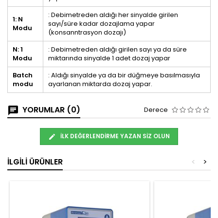
: Debimetreden aldığı her sinyalde girilen
1: N
sayı/süre kadar dozajlama yapar
Modu
(konsanntrasyon dozajı)
N: 1
: Debimetreden aldığı girilen sayı ya da süre
Modu
miktarında sinyalde 1 adet dozaj yapar
Batch
: Aldığı sinyalde ya da bir düğmeye basılmasıyla
modu
ayarlanan miktarda dozaj yapar.
YORUMLAR (0)
Derece
İLK DEĞERLENDIRME YAZAN SIZ OLUN
İLGILI ÜRÜNLER
<
>