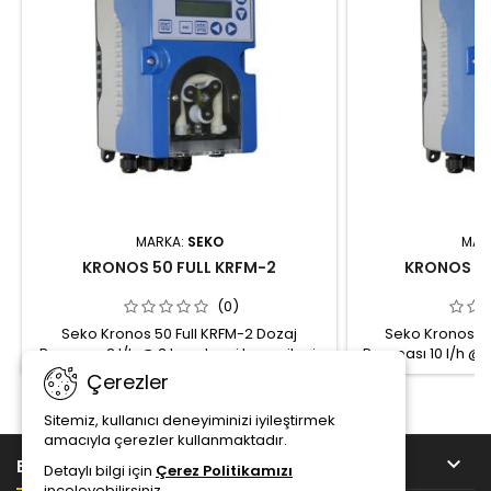
MARKA:
SEKO
MAR
KRONOS 50 FULL KRFM-2
KRONOS 50
(0)
Seko Kronos 50 Full KRFM-2 Dozaj
Seko Kronos 50
Pompası 2 l/h @ 3 bar dozaj kapasitesi
Pompası 10 l/h @ 
3x7 Sekoextra tube Ayarlanabilir akış hızı:
6x10 Sekomed tube A
Çerezler
4… 20 mA - PPM - Puls - Manuel - Batch
4… 20 mA - PPM - 
IP65 koruma sınıfı Dozaj ayarı: 0,1- 100 %
IP65 koruma sınıfı
Sitemiz, kullanıcı deneyiminizi iyileştirmek
Gürültü: &lt;35 dB 100…240 Vac - 20W
Gürültü: &lt;35 
amacıyla çerezler kullanmaktadır.
Stepper motorlu peristaltik pompa Dijital,
Stepper motorlu per

BİLGİ
Detaylı bilgi için
Çerez Politikamızı
hassas dozaj kontrolü
hassas d
inceleyebilirsiniz.