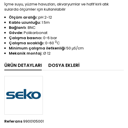
İçme suyu, yüzme havuzları, akvaryumlar ve hafif kirli atık
sularda ölçümler için kullanılabilir
Ölçüm aralığı:
pH 2-12
Kablo uzunluğu:
1.5m
Bağlantı
: BNC
Gövde:
Polikarbonat
Çalışma basıncı:
0-6 bar
0
Çalışma sıcaklığı:
0-60
C
Minimum çalışma iletkenliği
50 μS/cm
Mekanik montaj:
Ø 12
ÜRÜN DETAYLARI
DOSYA EKLERI
Referans
9900105001