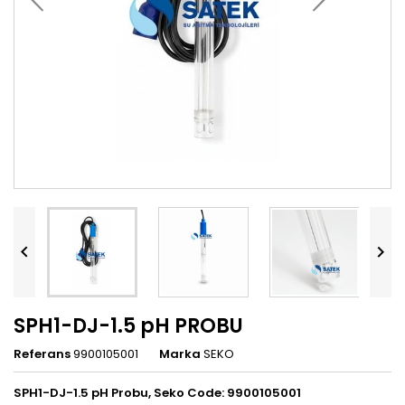


SPH1-DJ-1.5 pH PROBU
Referans
9900105001
Marka
SEKO
SPH1-DJ-
1.5
pH Probu, Seko Code: 9900105001