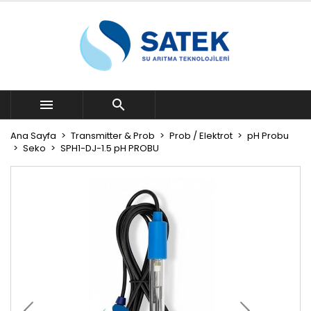


Ana Sayfa
Transmitter & Prob
Prob / Elektrot
pH Probu
Seko
SPH1-DJ-1.5 pH PROBU