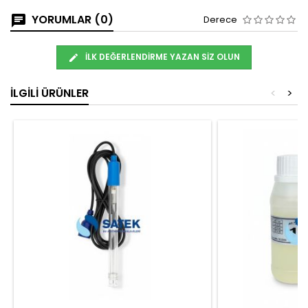
YORUMLAR (0)
Derece
İLK DEĞERLENDIRME YAZAN SIZ OLUN
İLGILI ÜRÜNLER
<
>