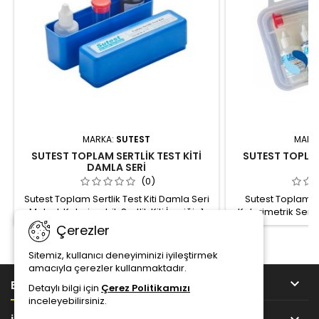
MARKA:
SUTEST
MARK
SUTEST TOPLAM SERTLİK TEST KİTİ
SUTEST TOPLAM
DAMLA SERİ
(0)
Sutest Toplam Sertlik Test Kiti Damla Seri
Sutest Toplam Se
Metod: Kolorimetrik Sertlik Kiti İçeriği : 1
Kolorimetrik Sertlik
adet MB İndikatör, 1 adet titrasyon
İndikatör, 1 adet t
Çerezler
çözeltisi, Test tüpü, Kullanım kılavuzu
tüpü, Kullanım kıl
Ölçüm birimi : F (Fransız Sertlik Derecesi)
(Fransız S
Sitemiz, kullanıcı deneyiminizi iyileştirmek
amacıyla çerezler kullanmaktadır.

BİLGİ
Detaylı bilgi için
Çerez Politikamızı
inceleyebilirsiniz.