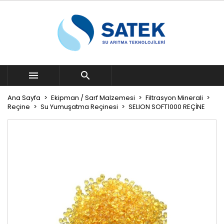


Ana Sayfa
Ekipman / Sarf Malzemesi
Filtrasyon Minerali
Reçine
Su Yumuşatma Reçinesi
SELION SOFT1000 REÇİNE