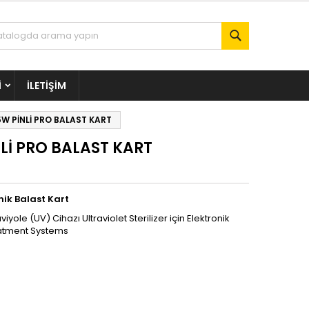
Ara
I
İLETIŞIM
W PİNLİ PRO BALAST KART
Lİ PRO BALAST KART
nik Balast Kart
yole (UV) Cihazı Ultraviolet Sterilizer için Elektronik
eatment Systems