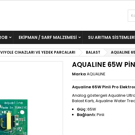
ROB
EKIPMAN / SARF MALZEMESI
SU ARITMA SISTEMLER
VIYOLE CIHAZLARI VE YEDEK PARCALARI
BALAST
AQUALINE 65
AQUALINE 65W PİN
Marka
AQUALINE
Aqualine 65W Pinli Pro Elektro
Analog göstergeli Aqualine Ultravi
Balast Kartı, Aqualine Water Tr
Güç:
65W
Bağlantı:
Pinli