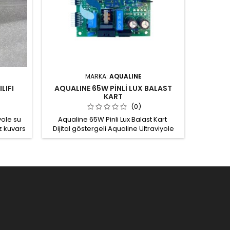
MARKA:
AQUALINE
LIFI
AQUALINE 65W PİNLİ LUX BALAST
KART
(0)
yole su
Aqualine 65W Pinli Lux Balast Kart
z kuvars
Dijital göstergeli Aqualine Ultraviyole
 su ile
(UV) Cihazı Ultraviolet Sterilizer için
rur.
Elektronik Balast Kartı, Aqualine Water
Treatment Systems Güç: 65W Bağlantı:
Pinli