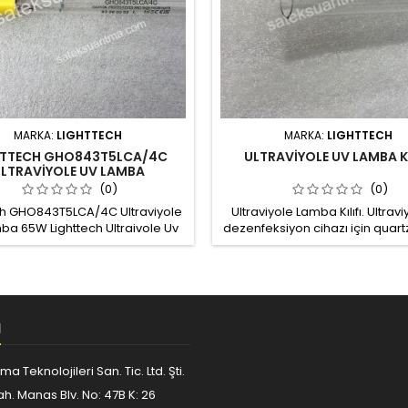
MARKA:
LIGHTTECH
MARKA:
LIGHTTECH
HTTECH GHO843T5LCA/4C
ULTRAVİYOLE UV LAMBA KI
LTRAVİYOLE UV LAMBA
(0)
(0)
ch GHO843T5LCA/4C Ultraviyole
Ultraviyole Lamba Kılıfı. Ultravi
ba 65W Lighttech Ultraivole Uv
dezenfeksiyon cihazı için quart
suda bulunabiliecek bakteri ve
cam kılıf, ultraviyole lambanın
lerin genetik yapısını bozarak
temasını önler, lambayı ko
hale getirir. Ultraviolet Sterilizer
ile dezenfeksiyon işlemi suyun
l bileşiminde, tat ve kokusunda
M
kliğe sebep olmaz Lamba gücü:
: 15mm Boy: 843mm (Pin kısmı
hariç)...
ma Teknolojileri San. Tic. Ltd. Şti.
h. Manas Blv. No: 47B K: 26