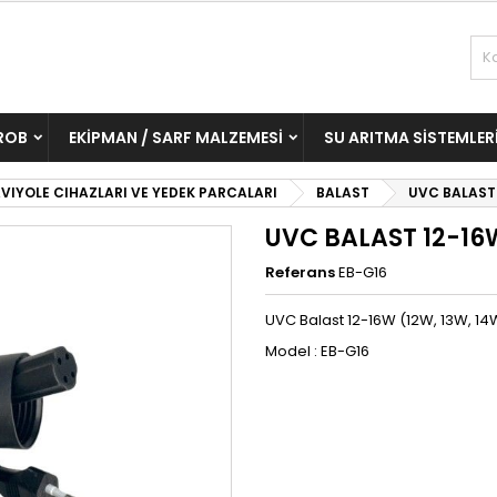
ROB
EKIPMAN / SARF MALZEMESI
SU ARITMA SISTEMLER
VIYOLE CIHAZLARI VE YEDEK PARCALARI
BALAST
UVC BALAST
UVC BALAST 12-16
Referans
EB-G16
UVC Balast 12-16W (12W, 13W, 14
Model : EB-G16