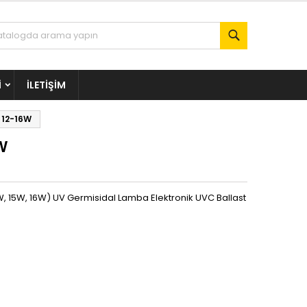
Ara
I
İLETIŞIM
 12-16W
W
W, 15W, 16W) UV Germisidal Lamba Elektronik UVC Ballast