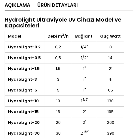
AÇIKLAMA
ÜRÜN DETAYLARI
Hydrolight Ultraviyole Uv Cihazı Model ve
Kapasiteleri
3
Model
Debi m
/h
Bağlantı
Güç Watt
HydroLight-0.2
0,2
1/4"
8
HydroLight-0.5
0,5
1/2"
14
HydroLight-1.5
1,5
1"
21
HydroLight-3
3
1"
41
HydroLight-5
5
1"
65
1/2"
HydroLight-10
10
1
130
HydroLight-15
15
2"
195
HydroLight-20
20
2"
260
1/2"
HydroLight-30
30
2
390