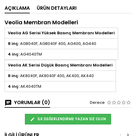
AÇIKLAMA
ÜRÜN DETAYLARI
Veolia Membran Modelleri
Veolia AG Serisi Yüksek Basınç Membranı Modelleri
8 inç:
AG8040F,
AG8040F 400,
AG400, AG440
4 inç:
AG4040TM
Veolia AK Serisi Düşük Basınç Membranı Modelleri
8 inç:
AK8040F,
AK8040F 400,
AK400, AK440
4 inç:
AK4040TM
YORUMLAR (0)
Derece
İLK DEĞERLENDIRME YAZAN SIZ OLUN
İLGILI ÜRÜNLER
<
>