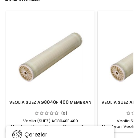
VEOLIA SUEZ AG8040F 400 MEMBRAN
VEOLIA SUEZ AK
(0)
Veolia (SUEZ) AG8040F 400
Veolia SU
Membran Veolia Reverse Osmosis Ters
Membran. Veolia 
Ozmoz Su Arıtma Sistemi Yüksek Basınç
Ozmoz Su Arıtma 
Çerezler
Membranı. Yüzey suyu, yeraltı suyu,
Membranı. Yüzey