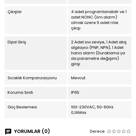
Çıkışlar
4 adet programlanabilir ve 1
adet NONC (örn.alarm)
olmak üzere 5 adet röle
çıkışı
Dijial Giriş
2 Adet sıvı seviye, 1 Adet akış
algılayıcı (PNP, NPN), 1 Adet
harici alarm (Duraklama ya
da parametre değişimi)
girişi
Sıcaklık Kompanzasyonu
Mevcut
Koruma Sınıfı
IP65
Güç Beslemesi
100-230VAC, 50-60Hz
0,1AMax
YORUMLAR (0)
Derece