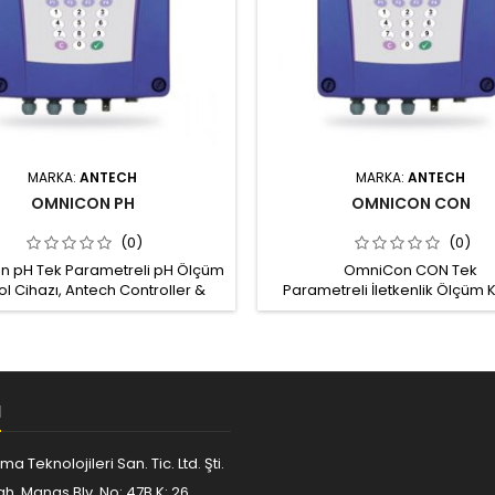
MARKA:
ANTECH
MARKA:
ANTECH
OMNICON PH
OMNICON CON
(0)
(0)
 pH Tek Parametreli pH Ölçüm
OmniCon CON Tek
ol Cihazı, Antech Controller &
Parametreli İletkenlik Ölçüm 
tter Tek parametreli ölçüm: pH
Cihazı, Antech Controller & Tra
k LCD ekran, ayarlanabilir ışık,
Tek parametreli ölçüm: İletkenli
st ve ses, membran tuş takımı
LCD ekran, ayarlanabilir ışık, ko
ye dönük kayıt hafızası Şifre
ses, membran tuş takımı Geriy
uması Gerçek zaman saati
kayıt hafızası Şifre koruması
M
zaman saati
ma Teknolojileri San. Tic. Ltd. Şti.
h. Manas Blv. No: 47B K: 26