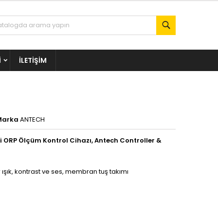
Ara
I
İLETIŞIM
Marka
ANTECH
ORP Ölçüm Kontrol Cihazı, Antech Controller &
r ışık, kontrast ve ses, membran tuş takımı