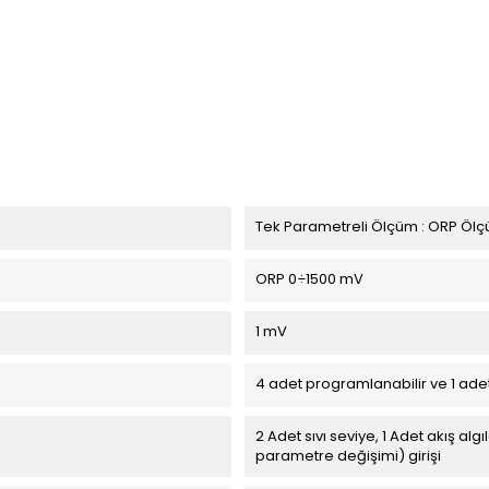
Tek Parametreli Ölçüm : ORP Öl
ORP 0÷1500 mV
1 mV
4 adet programlanabilir ve 1 ade
2 Adet sıvı seviye, 1 Adet akış al
parametre değişimi) girişi