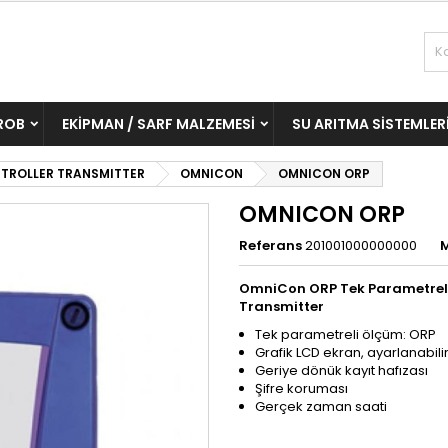
ROB
EKIPMAN / SARF MALZEMESI
SU ARITMA SISTEMLER
TROLLER TRANSMITTER
OMNICON
OMNICON ORP
OMNICON ORP
Referans
201001000000000
OmniCon ORP Tek Parametreli 
Transmitter
Tek parametreli ölçüm: ORP
Grafik LCD ekran, ayarlanabili
Geriye dönük kayıt hafızası
Şifre koruması
Gerçek zaman saati