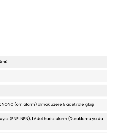
çümü
t NONC (örn.alarm) olmak üzere 5 adet röle çıkışı
gılayıcı (PNP, NPN), 1 Adet harici alarm (Duraklama ya da