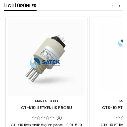
İLGILI ÜRÜNLER
<
>
MARKA:
SEKO
MAR
CT-K10 İLETKENLİK PROBU
CTK-10 PT İ
(0)
CT-K10 iletkenlik ölçüm probu, 0,01÷500
CTK-10 PT İlet