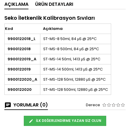
AÇIKLAMA
ÜRÜN DETAYLARI
Seko İletkenlik Kalibrasyon Sıvıları
Kod
Açıklama
9900122018_L
ST-MS-8 50ml, 84 μS @ 25°C
9900122018
ST-MS-8 500ml, 84 μS @ 25°C
9900122019_A
ST-MS-14 50ml, 1413 μS @ 25°C
9900122019
ST-MS-14 500ml, 1413 μS @ 25°C
9900122020_A
ST-MS-128 50ml, 12880 μS @ 25°C
9900122020
ST-MS-128 500ml, 12880 μS @ 25°C
YORUMLAR (0)
Derece
İLK DEĞERLENDIRME YAZAN SIZ OLUN