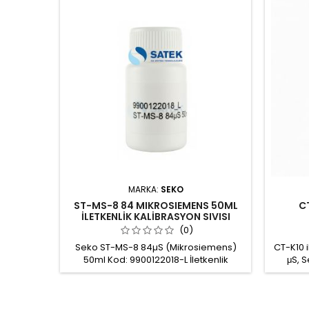
MARKA:
SEKO
ST-MS-8 84 MIKROSIEMENS 50ML
C
İLETKENLİK KALİBRASYON SIVISI
(0)
Seko ST-MS-8 84µS (Mikrosiemens)
CT-K10 
50ml Kod: 9900122018-L İletkenlik
μS, 
kalibrasyon sıvısı, iletkenlik probu
aralı
kalibrasyonu için tampon çözelti
Gövde:
sıcakl