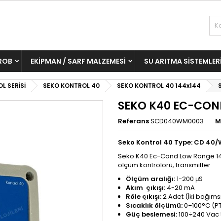
ROB
EKIPMAN / SARF MALZEMESI
SU ARITMA SISTEMLER
L SERİSİ
SEKO KONTROL 40
SEKO KONTROL 40 144x144
SEKO K40 EC-CON
Referans
SCD040WM0003
M
Seko Kontrol 40 Type: CD 
Seko K40 Ec-Cond Low Range 144x
ölçüm kontrolörü, transmitter
Ölçüm aralığı:
1-200 μS
Akım çıkışı:
4-20 mA
Röle çıkışı:
2 Adet (İki bağıms
Sıcaklık ölçümü:
0÷100°C (PT
Güç beslemesi:
100÷240 Vac 