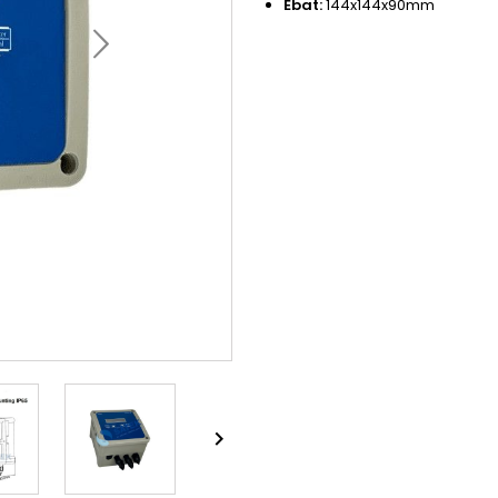
Ebat:
144x144x90mm
