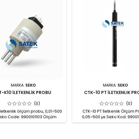
MARKA:
SEKO
MARKA:
SEKO
T-K10 İLETKENLİK PROBU
CTK-10 PT İLETKENLIK P
(0)
(0)
iletkenlik ölçüm probu, 0,01÷500
CTK-10 PT İletkenlik Ölçüm P
Seko Code: 9900101103 Ölçüm
0,05÷500 μs Seko Kod: 99001
ğı: 0,01÷500 μS Bağlantı: 3/4"
İletkenlik ölçüm aralığı 0,1÷5
 PP Elektrodlar: SS316 Çalışma
Çalışma sıcaklığı: 0÷70 °C Ç
ığı: 0÷100 °C Çalışma basıncı: 6
basıncı: 7,5 Bar Maks Gövde: