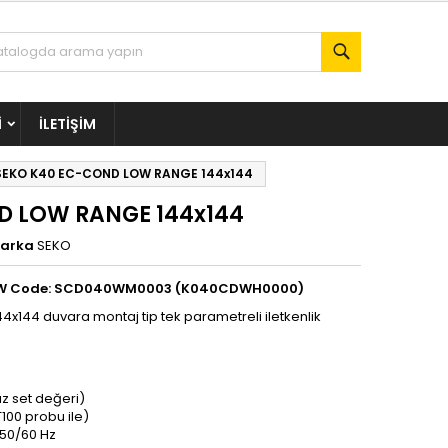
Ara
I
İLETIŞIM
SEKO K40 EC-COND LOW RANGE 144x144
D LOW RANGE 144x144
arka
SEKO
40/W Code: SCD040WM0003 (K040CDWH0000)
144 duvara montaj tip tek parametreli iletkenlik
ız set değeri)
100 probu ile)
50/60 Hz