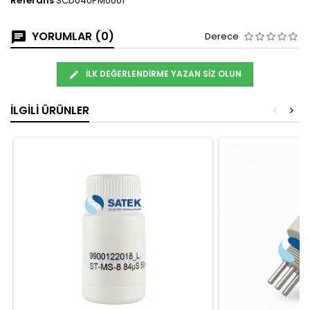
Referans
SCD040PM0001
YORUMLAR (0)
Derece
İLK DEĞERLENDIRME YAZAN SIZ OLUN
İLGILI ÜRÜNLER
<
>