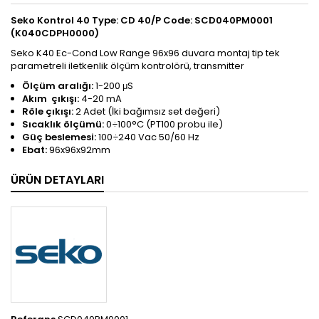
Seko Kontrol 40 Type: CD 40/P Code: SCD040PM0001
(K040CDPH0000)
Seko K40 Ec-Cond Low Range 96x96 duvara montaj tip tek
parametreli iletkenlik ölçüm kontrolörü, transmitter
Ölçüm aralığı:
1-200 μS
Akım çıkışı:
4-20 mA
Röle çıkışı:
2 Adet (İki bağımsız set değeri)
Sıcaklık ölçümü:
0÷100°C (PT100 probu ile)
Güç beslemesi:
100÷240 Vac 50/60 Hz
Ebat:
96x96x92mm
ÜRÜN DETAYLARI