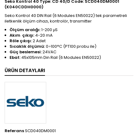
Seko Kontrol 40 Type: CD 40/D Code: SCD040DM0001
(K040CDDH0000)
Seko Kontrol 40 DIN Rail (6 Modules EN50022) tek parametreli
iletkenlik ölçüm cihazı, kontrolör, transmitter
Ölçüm aralığı:
1-200 μS
Akım çıkışı:
4-20 mA
Röle çıkışı:
2 Adet
Sıcaklık ölçümü:
0÷100°C (PT100 probu ile)
Güç beslemesi:
24VAC
Ebat:
45x105mm Din Rail (6 Modules EN50022)
ÜRÜN DETAYLARI
Referans
SCD040DM0001