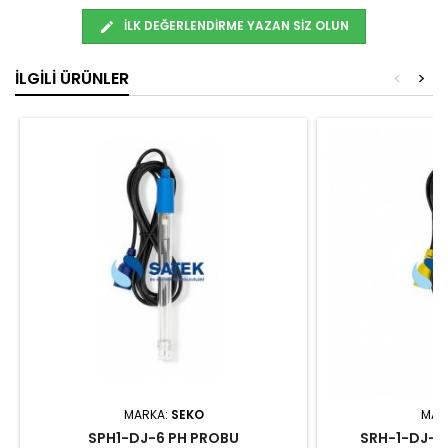
İLK DEĞERLENDIRME YAZAN SIZ OLUN
İLGILI ÜRÜNLER
<
>
MARKA:
SEKO
MAR
SPH1-DJ-6 PH PROBU
SRH-1-DJ-6