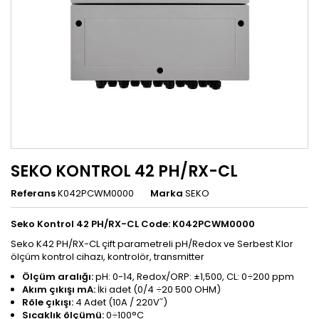
SEKO KONTROL 42 PH/RX-CL
Referans
K042PCWM0000
Marka
SEKO
Seko Kontrol 42
PH/RX-CL C
ode: K042PCWM0000
Seko K42 PH/RX-CL çift parametreli pH/Redox ve Serbest Klor
ölçüm kontrol cihazı, kontrolör, transmitter
Ölçüm aralığı:
pH: 0-14, Redox/ORP: ±1,500, CL: 0÷200 ppm
Akım çıkışı mA:
İki adet (0/4 ÷20 500 OHM)
~
Röle çıkışı:
4 Adet (10A / 220V
)
Sıcaklık ölçümü:
0÷100°C