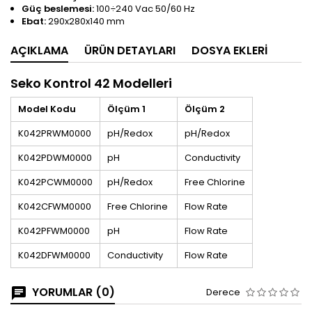
Güç beslemesi:
100÷240 Vac 50/60 Hz
Ebat:
290x280x140 mm
AÇIKLAMA
ÜRÜN DETAYLARI
DOSYA EKLERI
Seko Kontrol 42 Modelleri
Model Kodu
Ölçüm 1
Ölçüm 2
K042PRWM0000
pH/Redox
pH/Redox
K042PDWM0000
pH
Conductivity
K042PCWM0000
pH/Redox
Free Chlorine
K042CFWM0000
Free Chlorine
Flow Rate
K042PFWM0000
pH
Flow Rate
K042DFWM0000
Conductivity
Flow Rate
YORUMLAR (0)
Derece