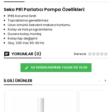
Seko PR1 Parlatıcı Pompa Özellikleri:
IP65 Koruma Sınıfı
Topraklama gerektirmez
Uzun ömürlü Sekobril makara hortumu
Kolay ve hızlı programlama
Duvara kolay montaj
Kolay tüp değişimi
Güç: 230 Vac 50-60 Hz
YORUMLAR (0)
Derece
İLK DEĞERLENDIRME YAZAN SIZ OLUN
İLGILI ÜRÜNLER
<
>