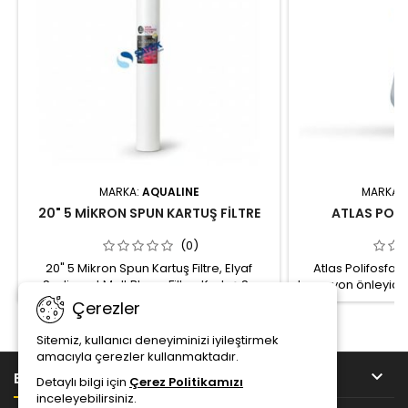
MARKA:
AQUALINE
MARKA:
20" 5 MİKRON SPUN KARTUŞ FİLTRE
ATLAS POLİ
(0)
20" 5 Mikron Spun Kartuş Filtre, Elyaf
Atlas Polifosfatl
Sediment Melt Blown Filtre, Kartuş Su
korozyon önleyici o
Filtresi Spun kartuş sediment filtre, su
evsel ve endüs
Çerezler
arıtma sistemi ön filtrasyon veya son
tasarlanmıştır. 3/4" 
filtrasyon aşamalarında kullanılabilir. Boy:
kabı 1 Kg (0,5kg x 
Sitemiz, kullanıcı deneyiminizi iyileştirmek
20" Gözenek çapı: 5 mikron Hammadde:
Kristali Şef
amacıyla çerezler kullanmaktadır.
%100 Polipropilen, toksik olmayan

BİLGİ
Detaylı bilgi için
Çerez Politikamızı
malzemeden imal Çalışma sıcaklığı:
inceleyebilirsiniz.
75 0C (Maks.) Çalışma basıncı: 125 PSI