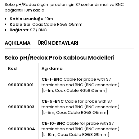
Seko pH/Redox ölçüm probları için S7 sonlandırmalı ve BNC
bağlantılı 10m kablo
Kablo uzunluğu:
10m
Kablo tipi:
Coax Cable RG58 Ø5mm
Bağlantı:
S7 / BNC
AÇIKLAMA
ÜRÜN DETAYLARI
Seko pH/Redox Prob Kablosu Modelleri
Kod
Açıklama
CE-1-BNC
Cable for probe with S7
9900109001
termination and BNC (BNC connected)
[L=1m, Coax Cable RG58 Ø5mm]
CE-5-BNC
Cable for probe with S7
9900109003
termination and BNC (BNC connected)
[L=5m, Coax Cable RG58 Ø5mm]
CE-10-BNC
Cable for probe with S7
9900109004
termination and BNC (BNC connected)
[L=10m, Coax Cable RG58 Ø5mm]