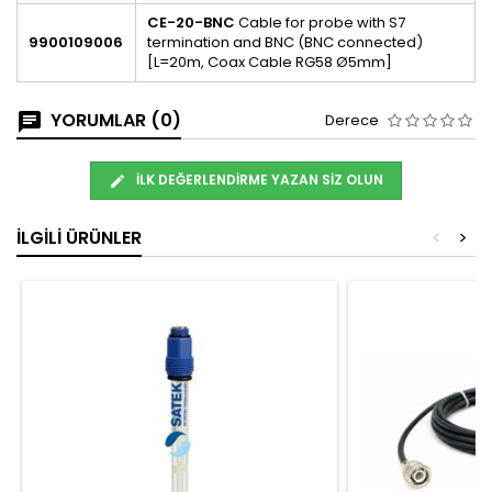
CE-20-BNC
Cable for probe with S7
9900109006
termination and BNC (BNC connected)
[L=20m, Coax Cable RG58 Ø5mm]
YORUMLAR (0)
Derece
İLK DEĞERLENDIRME YAZAN SIZ OLUN
İLGILI ÜRÜNLER
<
>