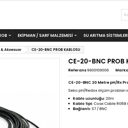
ROB
EKIPMAN / SARF MALZEMESI
SU ARITMA SISTEMLER
 & Aksesuar
CE-20-BNC PROB KABLOSU
CE-20-BNC PROB 
Referans
9900109006
Mark
CE-20-BNC 20 Metre pH/Rx Pr
Seko pH/Redox ölçüm probları iç
Kablo uzunluğu:
20m
Kablo tipi:
Coax Cable RG5
Bağlantı:
S7 / BNC