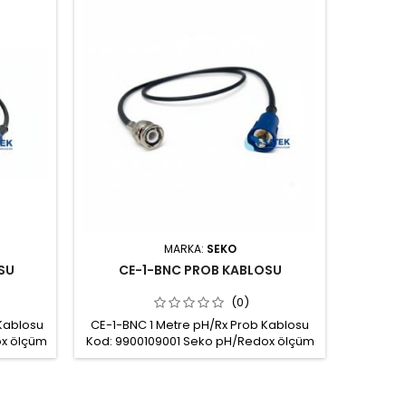
MARKA:
SEKO
SU
CE-1-BNC PROB KABLOSU
(0)
Kablosu
CE-1-BNC 1 Metre pH/Rx Prob Kablosu
ox ölçüm
Kod: 9900109001 Seko pH/Redox ölçüm
 ve BNC
probları için S7 sonlandırmalı ve BNC
luğu: 5m
bağlantılı 1m kablo Kablo uzunluğu: 1m
8 Ø5mm
Kablo tipi: Coax Cable RG58 Ø5mm