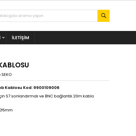
Ara
I
İLETIŞIM
KABLOSU
a
SEKO
ob Kablosu Kod: 9900109006
in S7 sonlandırmalı ve BNC bağlantılı 20m kablo
8 Ø5mm