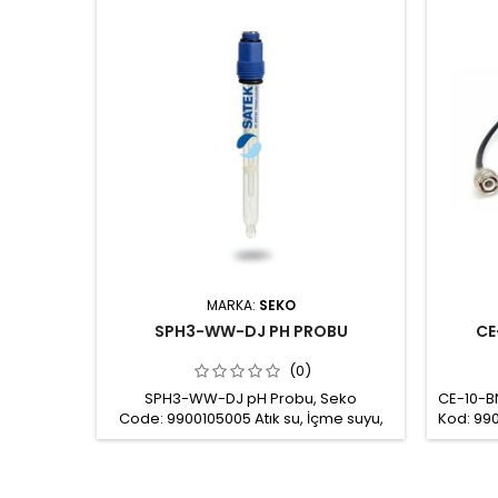
MARKA:
SEKO
SPH3-WW-DJ PH PROBU
CE
(0)
SPH3-WW-DJ pH Probu, Seko
CE-10-B
Code: 9900105005 Atık su, İçme suyu,
Kod: 99
Soğutma kuleleri, Balık yetiştiriciliği ve
probla
Galvanik proseslerde ölçümler için
bağlan
kullanılabilir. Ölçüm aralığı: pH 0-14
10m Kab