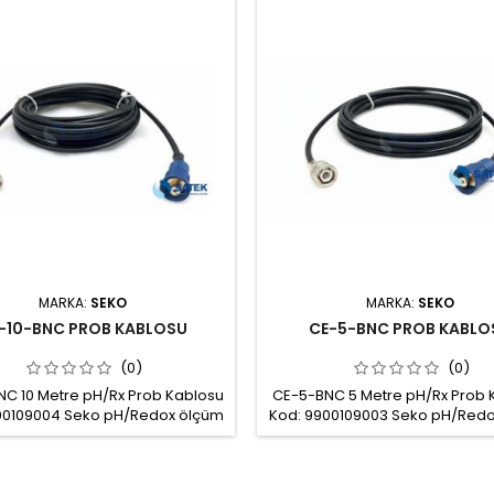
MARKA:
SEKO
MARKA:
SEKO
-10-BNC PROB KABLOSU
CE-5-BNC PROB KABLO
(0)
(0)
NC 10 Metre pH/Rx Prob Kablosu
CE-5-BNC 5 Metre pH/Rx Prob 
00109004 Seko pH/Redox ölçüm
Kod: 9900109003 Seko pH/Red
rı için S7 sonlandırmalı ve BNC
probları için S7 sonlandırmalı
tılı 10m kablo Kablo uzunluğu:
bağlantılı 5m kablo Kablo uzun
lo tipi: Coax Cable RG58 Ø5mm
Kablo tipi: Coax Cable RG5