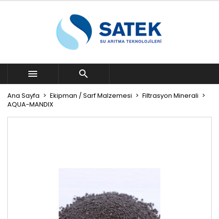


Ana Sayfa
Ekipman / Sarf Malzemesi
Filtrasyon Minerali
AQUA-MANDIX