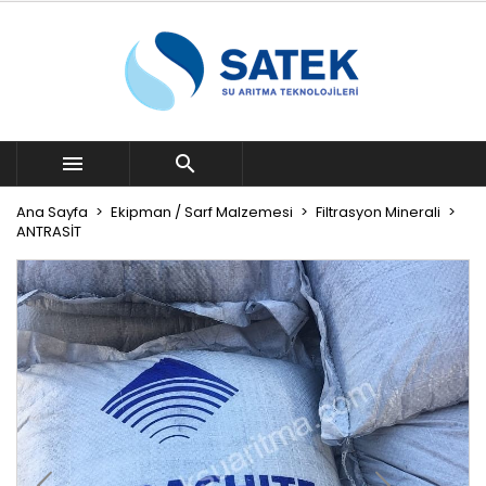


Ana Sayfa
Ekipman / Sarf Malzemesi
Filtrasyon Minerali
ANTRASİT