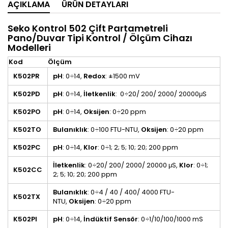
AÇIKLAMA
ÜRÜN DETAYLARI
Seko Kontrol 502 Çift Partametreli
Pano/Duvar Tipi Kontrol / Ölçüm Cihazı
Modelleri
Kod
Ölçüm
K502PR
pH
: 0÷14,
Redox
: ±1500 mV
K502PD
pH
: 0÷14,
İletkenlik
: 0÷20/ 200/ 2000/ 20000μS
K502PO
pH
: 0÷14,
Oksijen
: 0÷20 ppm
K502TO
Bulanıklık
: 0÷100 FTU-NTU,
Oksijen
: 0÷20 ppm
K502PC
pH
: 0÷14,
Klor
: 0÷1; 2; 5; 10; 20; 200 ppm
İletkenlik
: 0÷20/ 200/ 2000/ 20000 μS,
Klor
: 0÷1;
K502CC
2; 5; 10; 20; 200 ppm
Bulanıklık
: 0÷4 / 40 / 400/ 4000 FTU-
K502TX
NTU,
Oksijen
: 0÷20 ppm
K502PI
pH
: 0÷14,
İndüktif Sensör
: 0÷1/10/100/1000 mS