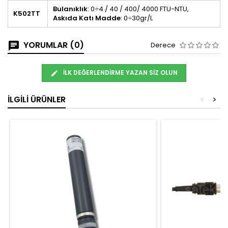
Bulanıklık
: 0÷4 / 40 / 400/ 4000 FTU-NTU,
K502TT
Askıda Katı Madde
: 0÷30gr/L
YORUMLAR (0)
Derece
İLK DEĞERLENDIRME YAZAN SIZ OLUN
İLGILI ÜRÜNLER
<
>